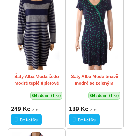
p
o
i
d
s
u
p
k
r
t
o
ů
d
u
k
t
ů
Šaty Alba Moda šedo
Šaty Alba Moda tmavě
modré teplé úpletové
modré se zelenými
vel. 46 / uk 20 / L - XL
puntíky vel. 34 / uk 8 /
Skladem
(1 ks)
Skladem
(1 ks)
XS - S
249 Kč
189 Kč
/ ks
/ ks
Do košíku
Do košíku