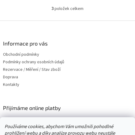
položek celkem
3
O
v
l
Z
á
á
d
p
a
a
Informace pro vás
c
t
í
Obchodní podmínky
í
p
Podmínky ochrany osobních údajů
r
v
Rezervace / Měření / Stav zboží
k
Doprava
y
Kontakty
v
ý
p
i
Přijímáme online platby
s
u
Používáme cookies, abychom Vám umožnili pohodlné
prohlížení webu a díky analýze provozu webu neustále