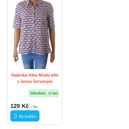
Halenka Alba Moda bílá
s černo červeným
vzorem vel. 42 / M
Skladem
(1 ks)
129 Kč
/ ks
Do košíku