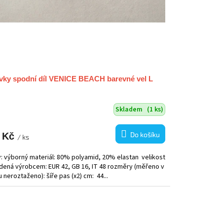
vky spodní díl VENICE BEACH barevné vel L
Skladem
(1 ks)
Do košíku
 Kč
/ ks
v: výborný materiál: 80% polyamid, 20% elastan velikost
dená výrobcem: EUR 42, GB 16, IT 48 rozměry (měřeno v
u neroztaženo): šíře pas (x2) cm: 44...