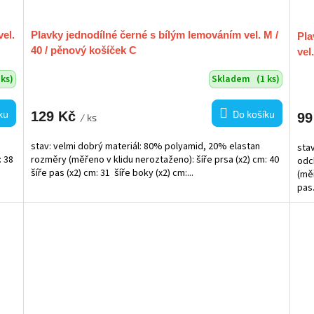
vel.
Plavky jednodílné černé s bílým lemováním vel. M /
Pla
40 / pěnový košíček C
vel.
 ks)
Skladem
(1 ks)
ku
Do košíku
129 Kč
99
/ ks
stav: velmi dobrý materiál: 80% polyamid, 20% elastan
stav
: 38
rozměry (měřeno v klidu neroztaženo): šíře prsa (x2) cm: 40
odc
šíře pas (x2) cm: 31 šíře boky (x2) cm:...
(měř
pas.