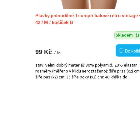
Plavky jednodílné Triumph fialové retro vintage 
42 / M / košíček B
Skladem
(1
Do koší
99 Kč
/ ks
stav: velmi dobrý materiál: 80% polyamid, 20% elastan
rozměry (měřeno v klidu neroztaženo): šíře prsa (x2) cm
šíře pas (x2) cm: 35 šíře boky (x2) cm: 40 délka do...