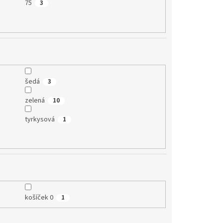
75
3
šedá
3
zelená
10
tyrkysová
1
košíček 0
1