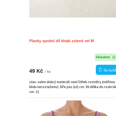
Plavky spodní díl khaki zelené vel M
Skladem
(1
Do koší
49 Kč
/ ks
stav: velmi dobrý materiál: není štítek rozměry (měřeno
klidu neroztaženo): šíře pas (x2) cm: 36 délka do rozkro
cm: 22