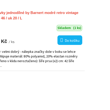
vky jednodílné by Barnert modré retro vintage
 46 / uk 20 / L
Skladem
(1 ks)
Do košíku
 Kč
/ ks
: velmi dobrý - nálepka značky dole v boku se lehce
hlipuje materiál: 80% polyamid, 20% elastan rozměry
eno v klidu neroztaženo): šíře prsa (x2) cm: 42 šíře
..