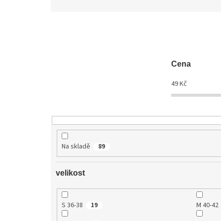
z
e
n
í
p
r
Cena
o
d
49
Kč
u
k
t
ů
Na skladě
89
velikost
S 36-38
M 40-42
19