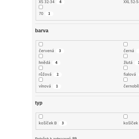
XS 32-34
XXL 52-5
4
70
1
barva
červená
černá
3
hnědá
žlutá
4
růžová
fialová
2
vínová
černobí
1
typ
košíček B
košíček
3
89