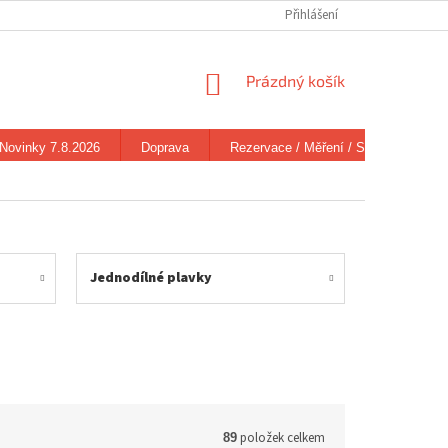
Přihlášení
NÁKUPNÍ
Prázdný košík
KOŠÍK
Novinky 7.8.2026
Doprava
Rezervace / Měření / Stav zboží
Jednodílné plavky
položek celkem
89