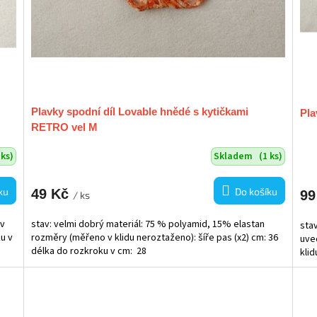
Plavky spodní díl Lovable hnědé s kytičkami
Pla
RETRO vel M
 ks)
Skladem
(1 ks)
ku
Do košíku
49 Kč
99
/ ks
 v
stav: velmi dobrý materiál: 75 % polyamid, 15% elastan
sta
ku v
rozměry (měřeno v klidu neroztaženo): šíře pas (x2) cm: 36
uve
délka do rozkroku v cm: 28
klid