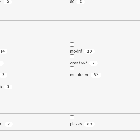
4
80
2
6
modrá
14
20
oranžová
1
2
multikolor
2
32
lá
3
 C
plavky
7
89