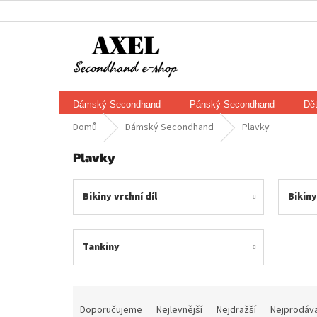
Přejít
na
obsah
Dámský Secondhand
Pánský Secondhand
Dě
Domů
Dámský Secondhand
Plavky
Plavky
Bikiny vrchní díl
Bikiny
Tankiny
Ř
a
Doporučujeme
Nejlevnější
Nejdražší
Nejprodáva