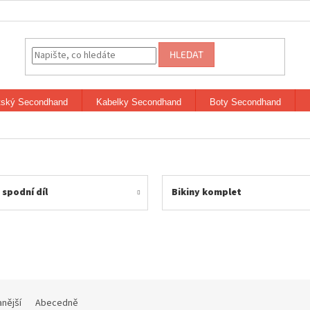
HLEDAT
tský Secondhand
Kabelky Secondhand
Boty Secondhand
 spodní díl
Bikiny komplet
nější
Abecedně