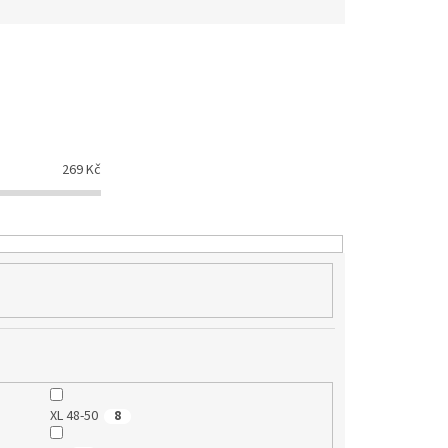
269
Kč
XL 48-50
8