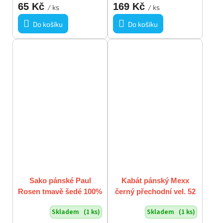
65 Kč
169 Kč
/ ks
/ ks
Do košíku
Do košíku
Sako pánské Paul
Kabát pánský Mexx
Rosen tmavě šedé 100%
černý přechodní vel. 52
vlna vel. 56 / XL - XXL
/ XL
Skladem
(1 ks)
Skladem
(1 ks)