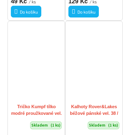
49 Kč
129 Kč
/ ks
/ ks
Do košíku
Do košíku
Tričko Kumpf tílko
Kalhoty Rover&Lakes
modré proužkované vel.
béžové pánské vel. 38 /
XL vada
32 / L-XL
Skladem
(1 ks)
Skladem
(1 ks)