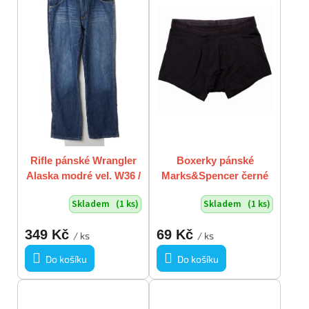
Rifle pánské Wrangler
Boxerky pánské
Alaska modré vel. W36 /
Marks&Spencer černé
L34 / XL
vel XL
Skladem
(1 ks)
Skladem
(1 ks)
349 Kč
69 Kč
/ ks
/ ks
Do košíku
Do košíku