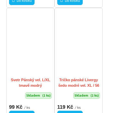
Do košíku
Do košíku
Svetr Pánský vel. L/XL
Tričko pánské Livergy
tmavě modrý
šedo modré vel. XL / 56
- 58
Skladem
(1 ks)
Skladem
(1 ks)
99 Kč
119 Kč
/ ks
/ ks