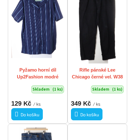
t
s
ů
p
r
o
d
u
k
t
ů
Pyžamo horní díl
Rifle pánské Lee
Up2Fashion modré
Chicago černé vel. W38
pruhované vel. XL / 56
L32 / XL
Skladem
(1 ks)
Skladem
(1 ks)
129 Kč
349 Kč
/ ks
/ ks
Do košíku
Do košíku