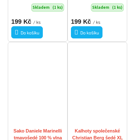
červeno béžové lemy s
vel XL
Skladem
(1 ks)
Skladem
(1 ks)
kapsami na zip a cvočky
vel XL
199 Kč
199 Kč
/ ks
/ ks
Do košíku
Do košíku
Sako Daniele Marinelli
Kalhoty společenské
tmavošedé 100 % vlna
Christian Berg šedé XL