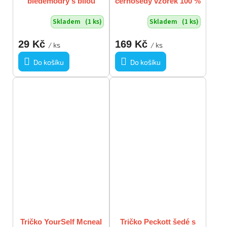
bleděmodrý s bílou
černošedý vzorek 100 %
vsuvkou vel XL vada
vlna vel XL
Skladem
(1 ks)
Skladem
(1 ks)
29 Kč
169 Kč
/ ks
/ ks
Do košíku
Do košíku
Tričko YourSelf Mcneal
Tričko Peckott šedé s