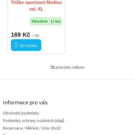
Tričko sportovní Medico
vel. XL
Skladem
(1 ks)
169 Kč
/ ks
Do košíku
položek celkem
51
O
v
l
Z
á
á
d
p
a
a
Informace pro vás
c
t
í
Obchodní podmínky
í
p
Podmínky ochrany osobních údajů
r
v
Rezervace / Měření / Stav zboží
k