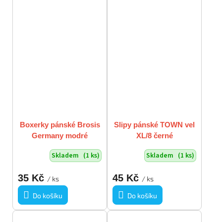
Boxerky pánské Brosis
Slipy pánské TOWN vel
Germany modré
XL/8 černé
pruhované XL
Skladem
(1 ks)
Skladem
(1 ks)
35 Kč
45 Kč
/ ks
/ ks
Do košíku
Do košíku