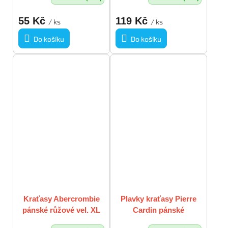
55 Kč
119 Kč
/ ks
/ ks
Do košíku
Do košíku
Kraťasy Abercrombie
Plavky kraťasy Pierre
pánské růžové vel. XL
Cardin pánské
černobílé vel. L - XL