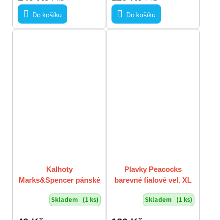
Do košíku
Do košíku
Kalhoty
Plavky Peacocks
Marks&Spencer pánské
barevné fialové vel. XL
šedé vel. XL vada
Skladem
(1 ks)
Skladem
(1 ks)