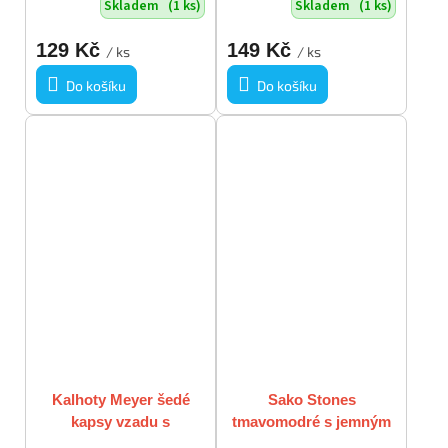
Skladem
(1 ks)
Skladem
(1 ks)
129 Kč
149 Kč
/ ks
/ ks
Do košíku
Do košíku
Kalhoty Meyer šedé
Sako Stones
kapsy vzadu s
tmavomodré s jemným
knoflíčkem vel XL
proužkem vel XL-XXL