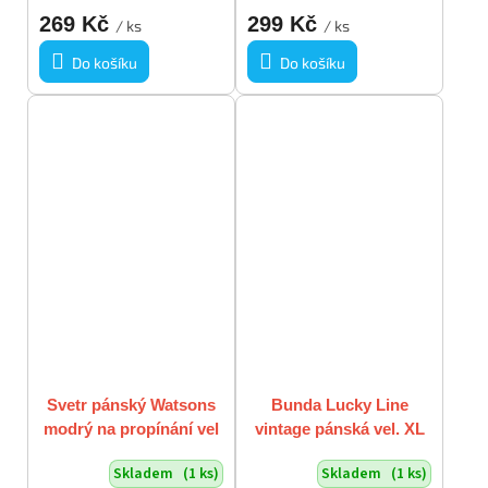
269 Kč
299 Kč
/ ks
/ ks
Do košíku
Do košíku
Svetr pánský Watsons
Bunda Lucky Line
modrý na propínání vel
vintage pánská vel. XL
56/XL 100% bavlna
Skladem
(1 ks)
Skladem
(1 ks)