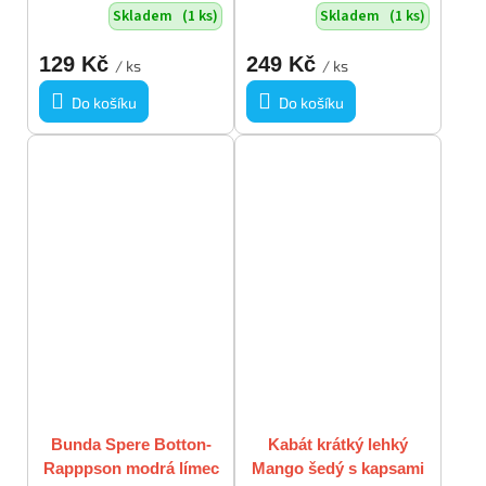
Skladem
(1 ks)
Skladem
(1 ks)
129 Kč
249 Kč
/ ks
/ ks
Do košíku
Do košíku
Bunda Spere Botton-
Kabát krátký lehký
Rapppson modrá límec
Mango šedý s kapsami