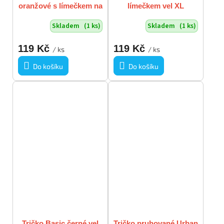
oranžové s límečkem na
límečkem vel XL
knoflíčky vel XL
Skladem
(1 ks)
Skladem
(1 ks)
119 Kč
119 Kč
/ ks
/ ks
Do košíku
Do košíku
Tričko Basic černé vel
Tričko pruhované Urban