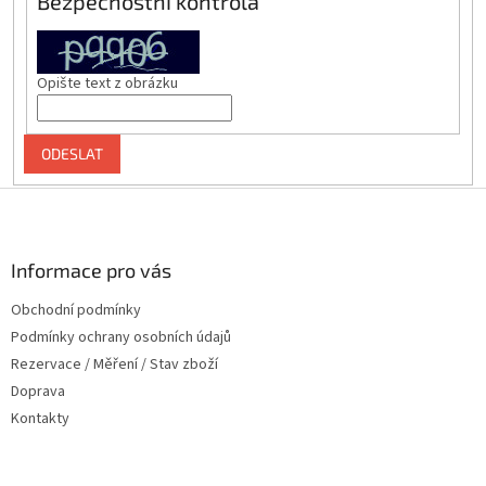
Bezpečnostní kontrola
Opište text z obrázku
ODESLAT
Z
á
p
a
Informace pro vás
t
Obchodní podmínky
í
Podmínky ochrany osobních údajů
Rezervace / Měření / Stav zboží
Doprava
Kontakty