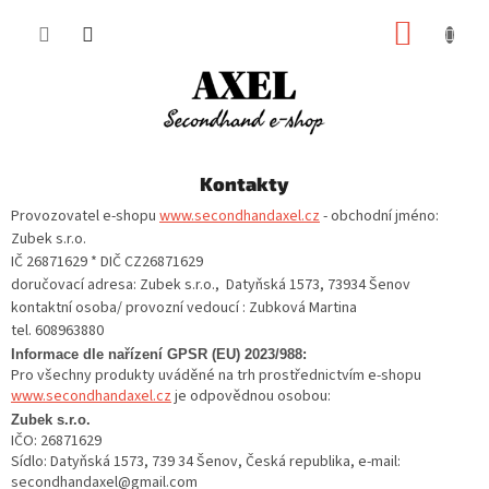
Přejít
NÁKUP
na
obsah
KOŠÍK
Kontakty
Provozovatel e-shopu
www.secondhandaxel.cz
- obchodní jméno:
Zubek s.r.o.
IČ 26871629 * DIČ CZ26871629
doručovací adresa: Zubek s.r.o., Datyňská 1573, 73934 Šenov
kontaktní osoba/ provozní vedoucí : Zubková Martina
tel. 608963880
Informace dle nařízení GPSR (EU) 2023/988:
Pro všechny produkty uváděné na trh prostřednictvím e-shopu
www.secondhandaxel.cz
je odpovědnou osobou:
Zubek s.r.o.
IČO: 26871629
Sídlo: Datyňská 1573, 739 34 Šenov, Česká republika, e-mail:
secondhandaxel@gmail.com