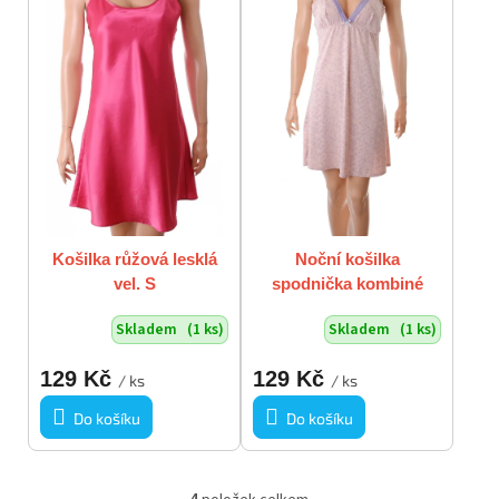
Košilka růžová lesklá
Noční košilka
vel. S
spodnička kombiné
světle růžová s fialovým
Skladem
(1 ks)
Skladem
(1 ks)
vzorkem vel. L
129 Kč
129 Kč
/ ks
/ ks
Do košíku
Do košíku