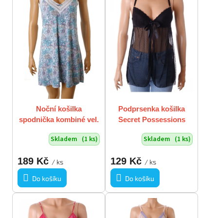
t
s
ů
p
r
o
d
u
k
t
ů
Noční košilka
Podprsenka košilka
spodnička kombiné vel.
Secret Possessions
M zeleno bílo žluté
černá krajková vel. 80B
Skladem
(1 ks)
Skladem
(1 ks)
květy
189 Kč
129 Kč
/ ks
/ ks
Do košíku
Do košíku