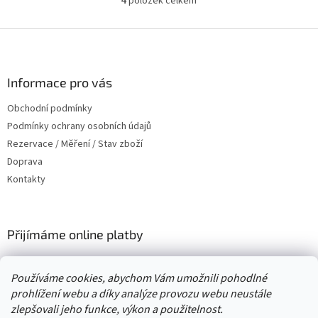
položek celkem
4
O
v
l
Z
á
á
d
p
a
a
Informace pro vás
c
t
í
Obchodní podmínky
í
p
Podmínky ochrany osobních údajů
r
v
Rezervace / Měření / Stav zboží
k
Doprava
y
Kontakty
v
ý
p
i
Přijímáme online platby
s
u
Používáme cookies, abychom Vám umožnili pohodlné
prohlížení webu a díky analýze provozu webu neustále
zlepšovali jeho funkce, výkon a použitelnost.