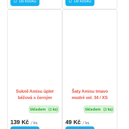
Do košíku
Do košíku
Sukně Amisu úplet
Šaty Amisu tmavo
béžová s černým
modré vel. 34 / XS
vzorem vel. S
VADA
Skladem
(1 ks)
Skladem
(1 ks)
139 Kč
49 Kč
/ ks
/ ks