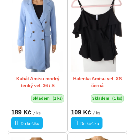
p
o
i
d
s
u
p
k
r
t
o
ů
d
u
k
t
ů
Kabát Amisu modrý
Halenka Amisu vel. XS
tenký vel. 36 / S
černá
Skladem
(1 ks)
Skladem
(1 ks)
189 Kč
109 Kč
/ ks
/ ks
Do košíku
Do košíku