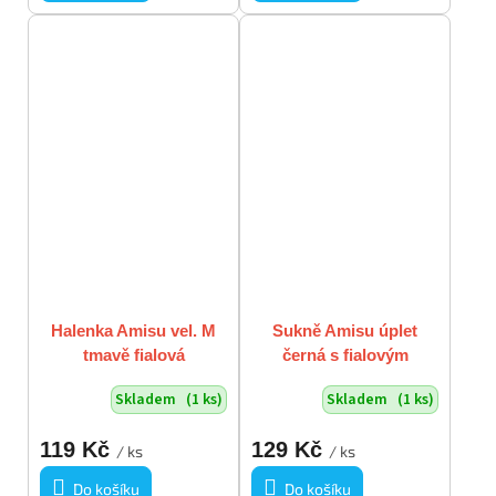
Halenka Amisu vel. M
Sukně Amisu úplet
tmavě fialová
černá s fialovým
vzorkem vel M/L
Skladem
(1 ks)
Skladem
(1 ks)
119 Kč
129 Kč
/ ks
/ ks
Do košíku
Do košíku