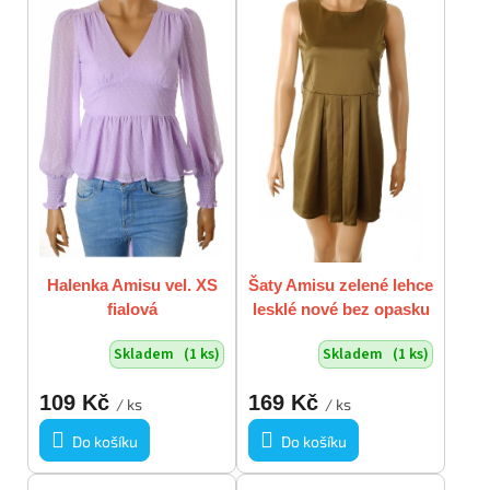
Halenka Amisu vel. XS
Šaty Amisu zelené lehce
fialová
lesklé nové bez opasku
vel. S - M / 42
Skladem
(1 ks)
Skladem
(1 ks)
109 Kč
169 Kč
/ ks
/ ks
Do košíku
Do košíku