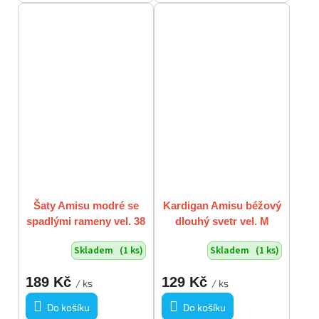
Šaty Amisu modré se
Kardigan Amisu béžový
spadlými rameny vel. 38
dlouhý svetr vel. M
/ S
Skladem
(1 ks)
Skladem
(1 ks)
189 Kč
129 Kč
/ ks
/ ks
Do košíku
Do košíku