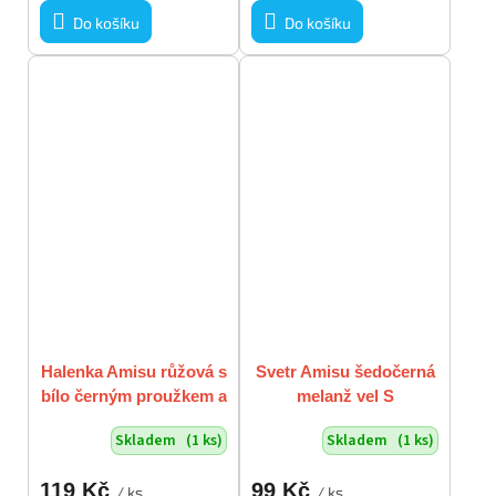
Do košíku
Do košíku
Halenka Amisu růžová s
Svetr Amisu šedočerná
bílo černým proužkem a
melanž vel S
krajkou na ramínka vel
Skladem
(1 ks)
Skladem
(1 ks)
S
119 Kč
99 Kč
/ ks
/ ks