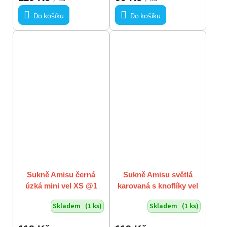
Do košíku
Do košíku
Sukně Amisu černá
Sukně Amisu světlá
úzká mini vel XS @1
karovaná s knoflíky vel
S
Skladem
(1 ks)
Skladem
(1 ks)