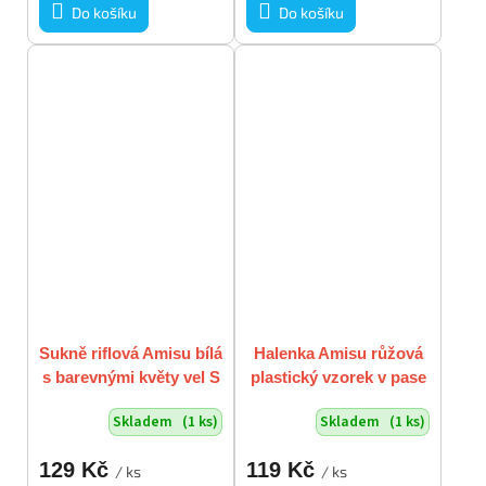
Do košíku
Do košíku
Sukně riflová Amisu bílá
Halenka Amisu růžová
s barevnými květy vel S
plastický vzorek v pase
do gumky vel S
Skladem
(1 ks)
Skladem
(1 ks)
129 Kč
119 Kč
/ ks
/ ks