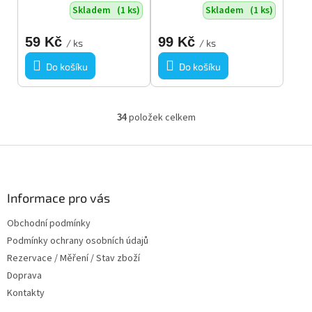
Skladem
(1 ks)
Skladem
(1 ks)
59 Kč
99 Kč
/ ks
/ ks
Do košíku
Do košíku
položek celkem
34
O
v
l
Z
á
á
d
p
a
a
Informace pro vás
c
t
í
Obchodní podmínky
í
p
Podmínky ochrany osobních údajů
r
v
Rezervace / Měření / Stav zboží
k
Doprava
y
Kontakty
v
ý