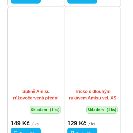
Sukně Amisu
Tričko s dlouhým
růžovočervená přední
rukávem Amisu vel. XS
část z klínů NOVÁ S
hnědo-černé vzorované
Skladem
(1 ks)
Skladem
(1 ks)
VISAČKOU vel S
149 Kč
129 Kč
/ ks
/ ks