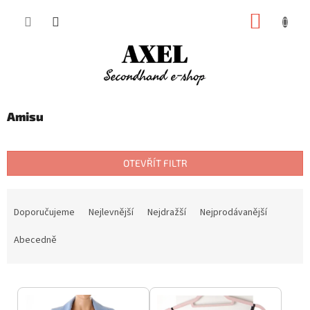
Přejít
NÁKUP
na
obsah
KOŠÍK
Amisu
OTEVŘÍT FILTR
Ř
a
Doporučujeme
Nejlevnější
Nejdražší
Nejprodávanější
z
e
Abecedně
n
í
V
p
ý
r