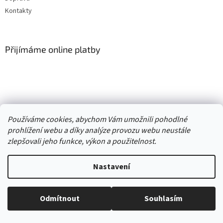
Kontakty
Přijímáme online platby
Vytvořil Shoptet
Používáme cookies, abychom Vám umožnili pohodlné
prohlížení webu a díky analýze provozu webu neustále
Copyright 2026
. Všechna práva
zlepšovali jeho funkce, výkon a použitelnost.
Second hand online AXEL
vyhrazena.
Upravit nastavení cookies
Nastavení
//
Odmítnout
Souhlasím