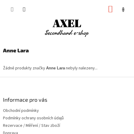
Přejít
NÁKUP
na
obsah
KOŠÍK
Anne Lara
Žádné produkty značky
nebyly nalezeny...
Anne Lara
Z
á
p
a
Informace pro vás
t
Obchodní podmínky
í
Podmínky ochrany osobních údajů
Rezervace / Měření / Stav zboží
Doprava