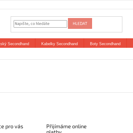
HLEDAT
tský Secondhand
Kabelky Secondhand
Boty Secondhand
e pro vás
Přijímáme online
platby