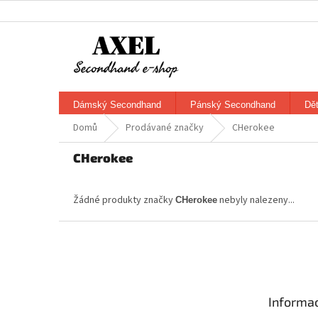
Přejít
na
obsah
Dámský Secondhand
Pánský Secondhand
Dě
Domů
Prodávané značky
CHerokee
CHerokee
Žádné produkty značky
nebyly nalezeny...
CHerokee
Z
á
p
a
t
Informac
í