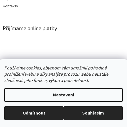
Kontakty
Přijímáme online platby
Vytvořil Shoptet
Používáme cookies, abychom Vám umožnili pohodlné
prohlížení webu a díky analýze provozu webu neustále
Copyright 2026
. Všechna práva
zlepšovali jeho funkce, výkon a použitelnost.
Second hand online AXEL
vyhrazena.
Upravit nastavení cookies
Nastavení
//
Odmítnout
Souhlasím