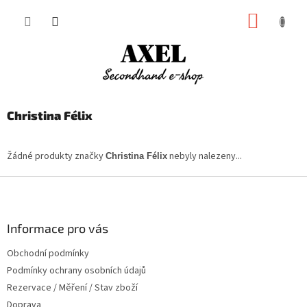
Přejít
NÁKUP
na
obsah
KOŠÍK
Christina Félix
Žádné produkty značky
nebyly nalezeny...
Christina Félix
Z
á
p
a
Informace pro vás
t
Obchodní podmínky
í
Podmínky ochrany osobních údajů
Rezervace / Měření / Stav zboží
Doprava