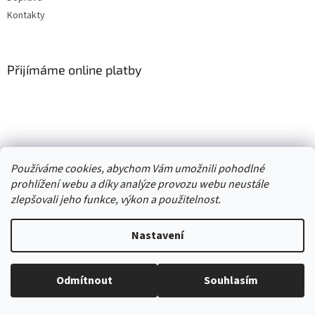
Kontakty
Přijímáme online platby
Vytvořil Shoptet
Používáme cookies, abychom Vám umožnili pohodlné
prohlížení webu a díky analýze provozu webu neustále
Copyright 2026
. Všechna práva
zlepšovali jeho funkce, výkon a použitelnost.
Second hand online AXEL
vyhrazena.
Upravit nastavení cookies
Nastavení
//
Odmítnout
Souhlasím