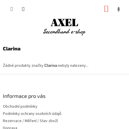
Přejít
NÁKUP
na
obsah
KOŠÍK
Clarina
Žádné produkty značky
nebyly nalezeny...
Clarina
Z
á
p
a
Informace pro vás
t
Obchodní podmínky
í
Podmínky ochrany osobních údajů
Rezervace / Měření / Stav zboží
Doprava