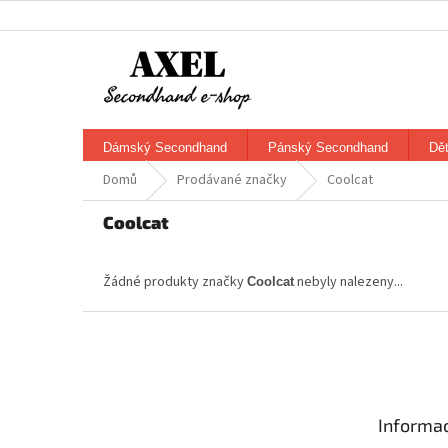
Přejít
na
obsah
Dámský Secondhand
Pánský Secondhand
Dě
Domů
Prodávané značky
Coolcat
Coolcat
Žádné produkty značky
nebyly nalezeny...
Coolcat
Z
á
p
a
t
Informac
í