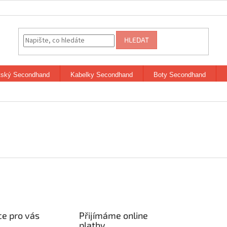
HLEDAT
tský Secondhand
Kabelky Secondhand
Boty Secondhand
e pro vás
Přijímáme online
platby