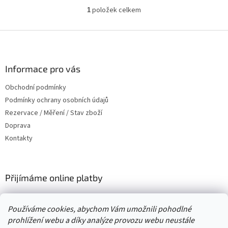
položek celkem
1
O
v
l
Z
á
á
d
p
a
a
Informace pro vás
c
t
í
Obchodní podmínky
í
p
Podmínky ochrany osobních údajů
r
v
Rezervace / Měření / Stav zboží
k
Doprava
y
Kontakty
v
ý
p
i
Přijímáme online platby
s
u
Používáme cookies, abychom Vám umožnili pohodlné
prohlížení webu a díky analýze provozu webu neustále