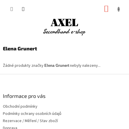
Přejít
NÁKUP
na
obsah
KOŠÍK
Elena Grunert
Žádné produkty značky
nebyly nalezeny...
Elena Grunert
Z
á
p
a
Informace pro vás
t
Obchodní podmínky
í
Podmínky ochrany osobních údajů
Rezervace / Měření / Stav zboží
Doprava