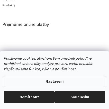
Kontakty
Přijímáme online platby
Vytvořil Shoptet
Používáme cookies, abychom Vám umožnili pohodlné
prohlížení webu a díky analýze provozu webu neustále
Copyright 2026
. Všechna práva
zlepšovali jeho funkce, výkon a použitelnost.
Second hand online AXEL
vyhrazena.
Upravit nastavení cookies
Nastavení
//
Odmítnout
Souhlasím