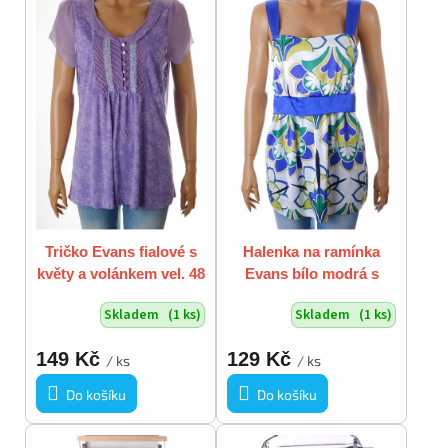
p
o
i
d
s
u
p
k
r
t
o
ů
d
u
k
t
ů
Tričko Evans fialové s
Halenka na ramínka
květy a volánkem vel. 48
Evans bílo modrá s
/ uk 20 / L
barevnými ornamenty
Skladem
(1 ks)
Skladem
(1 ks)
L-XL/EUR48/UK20
149 Kč
129 Kč
/ ks
/ ks
Do košíku
Do košíku