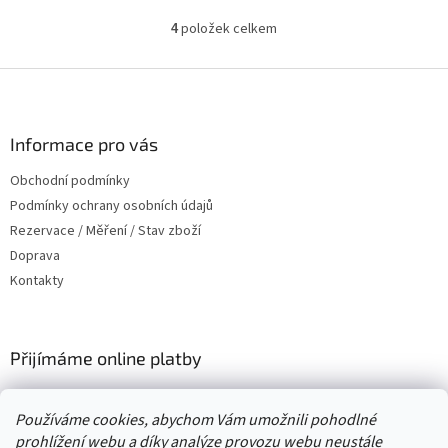
položek celkem
4
O
v
l
Z
á
á
d
p
a
a
Informace pro vás
c
t
í
Obchodní podmínky
í
p
Podmínky ochrany osobních údajů
r
v
Rezervace / Měření / Stav zboží
k
Doprava
y
Kontakty
v
ý
p
i
Přijímáme online platby
s
u
Používáme cookies, abychom Vám umožnili pohodlné
prohlížení webu a díky analýze provozu webu neustále