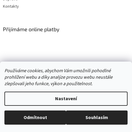
Kontakty
Přijímáme online platby
Vytvořil Shoptet
Používáme cookies, abychom Vám umožnili pohodlné
prohlížení webu a díky analýze provozu webu neustále
Copyright 2026
. Všechna práva
zlepšovali jeho funkce, výkon a použitelnost.
Second hand online AXEL
vyhrazena.
Upravit nastavení cookies
Nastavení
//
Odmítnout
Souhlasím