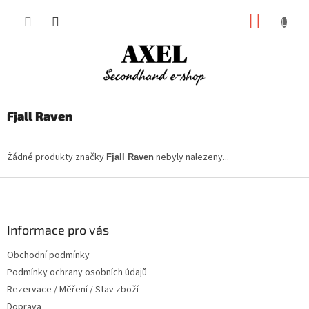
Přejít
NÁKUP
na
obsah
KOŠÍK
Fjall Raven
Žádné produkty značky
nebyly nalezeny...
Fjall Raven
Z
á
p
a
Informace pro vás
t
Obchodní podmínky
í
Podmínky ochrany osobních údajů
Rezervace / Měření / Stav zboží
Doprava