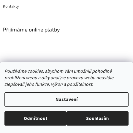
Kontakty
Přijímáme online platby
Vytvořil Shoptet
Používáme cookies, abychom Vám umožnili pohodlné
prohlížení webu a díky analýze provozu webu neustále
Copyright 2026
. Všechna práva
zlepšovali jeho funkce, výkon a použitelnost.
Second hand online AXEL
vyhrazena.
Upravit nastavení cookies
Nastavení
//
Odmítnout
Souhlasím