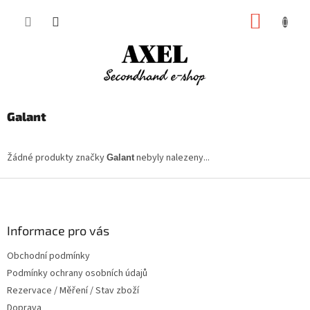
Přejít
NÁKUP
na
obsah
KOŠÍK
Galant
Žádné produkty značky
nebyly nalezeny...
Galant
Z
á
p
a
Informace pro vás
t
Obchodní podmínky
í
Podmínky ochrany osobních údajů
Rezervace / Měření / Stav zboží
Doprava