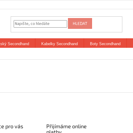
HLEDAT
tský Secondhand
Kabelky Secondhand
Boty Secondhand
e pro vás
Přijímáme online
platby