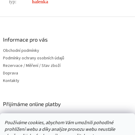
typ
:
halenka
Z
á
p
a
Informace pro vás
t
Obchodní podmínky
í
Podmínky ochrany osobních údajů
Rezervace / Měření / Stav zboží
Doprava
Kontakty
Přijímáme online platby
Používáme cookies, abychom Vám umožnili pohodlné
prohlížení webu a díky analýze provozu webu neustále