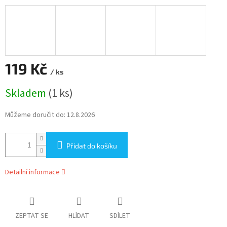
119 Kč
/ ks
Měrná
Skladem
(1 ks)
cena:
Můžeme doručit do:
12.8.2026
Přidat do košíku
Detailní informace
ZEPTAT SE
HLÍDAT
SDÍLET