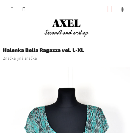
Přejít
NÁKUP
na
obsah
KOŠÍK
Halenka Bella Ragazza vel. L-XL
Značka:
jiná značka