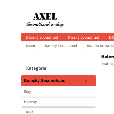
Přejít
na
obsah
Dámský Secondhand
Pánský Secondhand
Dě
Domů
Dámský Secondhand
Halenka tunika Hei
P
Halen
o
Přeskočit
Značka:
s
Kategorie
kategorie
t
r
Dámský Secondhand
a
n
Šaty
n
í
Halenky
p
a
Trička