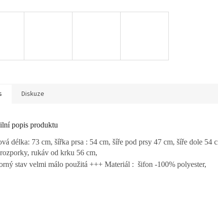
s
Diskuze
ilní popis produktu
ová délka: 73 cm, šířka prsa : 54 cm, šíře pod prsy 47 cm, šíře dole 54
 rozporky, rukáv od krku 56 cm,
rný stav velmi málo použitá +++ Materiál : šifon -100% polyester,