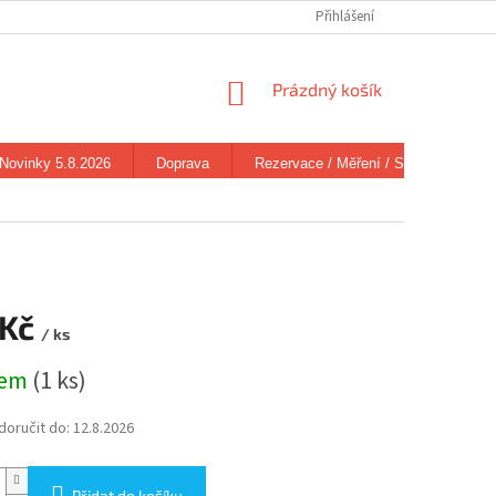
Přihlášení
NÁKUPNÍ
Prázdný košík
KOŠÍK
Novinky 5.8.2026
Doprava
Rezervace / Měření / Stav zboží
 Kč
/ ks
dem
(1 ks)
oručit do:
12.8.2026
Přidat do košíku