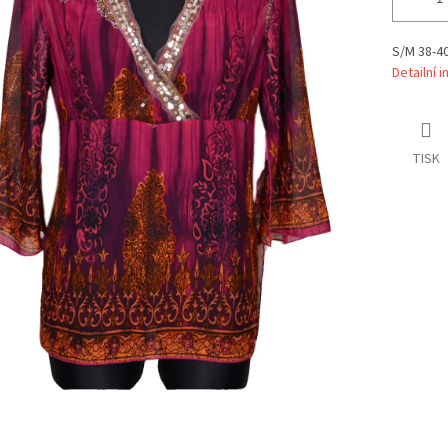
S/M 38-4
Detailní 
TISK