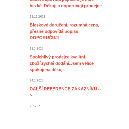
hezké. Děkuji a doporučuji prodejce.
18.11.2022
Bleskové doručení, rozumná cena,
přesně odpovídá popisu,
DOPORUČUJI
11.3.2022
Spolehlivý prodejce,kvalitní
zboží,rychlé dodání.Jsem velice
spokojena,děkuji.
24.2.2022
DALŠÍ REFERENCE ZÁKAZNÍKŮ --
>
2.7.2021