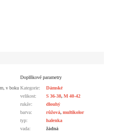
Doplňkové parametry
 cm, v boku
Kategorie
:
Dámské
velikost
:
S 36-38
,
M 40-42
rukáv
:
dlouhý
barva
:
růžová
,
multikolor
typ
:
halenka
vada
:
žádná