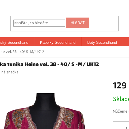
HLEDAT
tský Secondhand
Kabelky Secondhand
Boty Secondhand
ne vel. 38 - 40/ S -M/ UK12
ka tunika Heine vel. 38 - 40/ S -M/ UK12
jiná značka
129
Měrná
Skla
cena:
Můžeme d