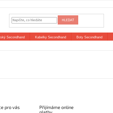
HLEDAT
tský Secondhand
Kabelky Secondhand
Boty Secondhand
e pro vás
Přijímáme online
platby