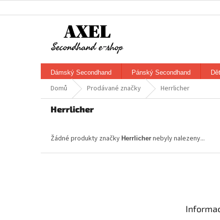
Přejít
na
obsah
Dámský Secondhand
Pánský Secondhand
Dě
Domů
Prodávané značky
Herrlicher
Herrlicher
Žádné produkty značky
nebyly nalezeny...
Herrlicher
Z
á
p
a
t
Informac
í