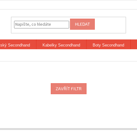
HLEDAT
tský Secondhand
Kabelky Secondhand
Boty Secondhand
ZAVŘÍT FILTR