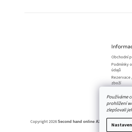
Z
á
p
a
t
Informac
í
Obchodní 
Podmínky o
údajů
Rezervace /
zboží
Doprava
Používáme c
Kontakty
prohlížení w
zlepšovali je
Copyright 2026
. Všechna prá
Second hand online AXEL
Nastaven