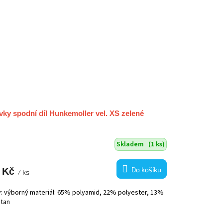
vky spodní díl Hunkemoller vel. XS zelené
Skladem
(1 ks)
Do košíku
 Kč
/ ks
v: výborný materiál: 65% polyamid, 22% polyester, 13%
stan