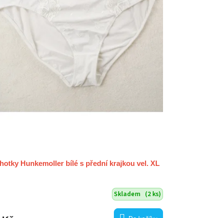
hotky Hunkemoller bílé s přední krajkou vel. XL
Skladem
(2 ks)