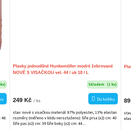
Plavky jednodílné Hunkemöller modré žebrované
Pla
NOVÉ S VISAČKOU vel. 44 / uk 18 / L
 ks)
Skladem
(1 ks)
ku
Do košíku
249 Kč
89
/ ks
stav: nové s visačkou materiál: 87% polyester, 13% elastan
sta
: 46
rozměry (měřeno v klidu neroztaženo): šíře prsa (x2) cm: 40
ela
šíře pas (x2) cm: 39 šíře boky (x2) cm: 44 ...