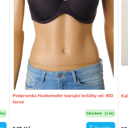
Podprsenka Hunkemoller tvarující košíčky vel. 85D
Kal
černá
 ks)
Skladem
(1 ks)
ku
Do košíku