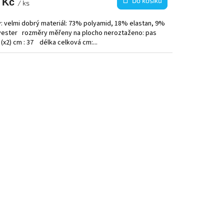
Do košíku
 Kč
/ ks
v: velmi dobrý materiál: 73% polyamid, 18% elastan, 9%
yester rozměry měřeny na plocho neroztaženo: pas
 (x2) cm : 37 délka celková cm:...