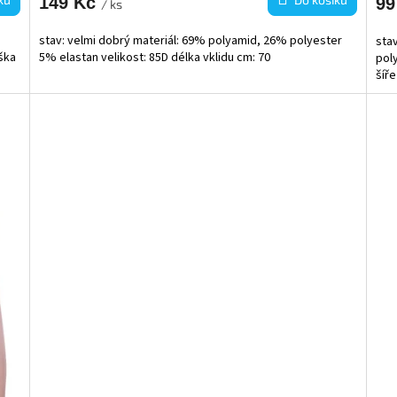
149 Kč
99
/ ks
stav: velmi dobrý materiál: 69% polyamid, 26% polyester
sta
ýška
5% elastan velikost: 85D délka vklidu cm: 70
pol
šíře