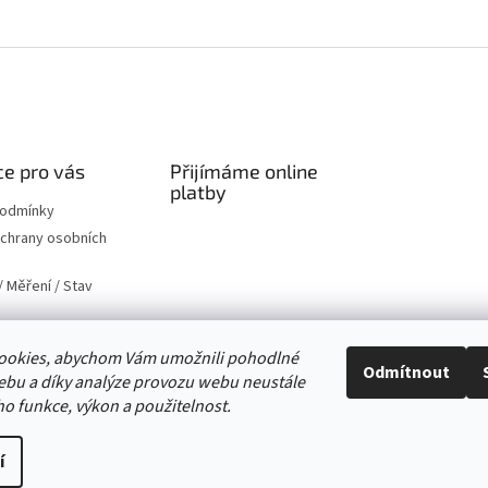
O
v
l
á
d
a
c
í
e pro vás
Přijímáme online
p
platby
r
podmínky
v
chrany osobních
k
y
 Měření / Stav
v
ý
p
i
ookies, abychom Vám umožnili pohodlné
Odmítnout
s
ebu a díky analýze provozu webu neustále
u
ho funkce, výkon a použitelnost.
va vyhrazena.
Upravit nastavení cookies
í