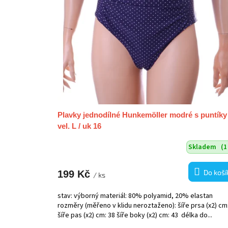
Plavky jednodílné Hunkemöller modré s puntíky
vel. L / uk 16
Skladem
(1
Do koší
199 Kč
/ ks
stav: výborný materiál: 80% polyamid, 20% elastan
rozměry (měřeno v klidu neroztaženo): šíře prsa (x2) cm
šíře pas (x2) cm: 38 šíře boky (x2) cm: 43 délka do...