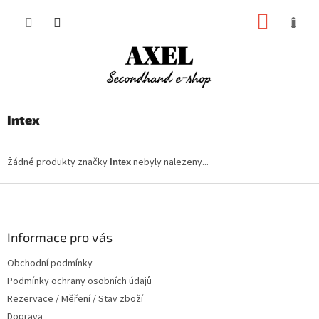
Přejít
NÁKUP
na
obsah
KOŠÍK
Intex
Žádné produkty značky
nebyly nalezeny...
Intex
Z
á
p
a
Informace pro vás
t
Obchodní podmínky
í
Podmínky ochrany osobních údajů
Rezervace / Měření / Stav zboží
Doprava