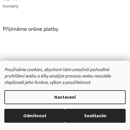
Kontakty
Přijímáme online platby
Vytvořil Shoptet
Používáme cookies, abychom Vám umožnili pohodlné
prohlížení webu a díky analýze provozu webu neustále
Copyright 2026
. Všechna práva
zlepšovali jeho funkce, výkon a použitelnost.
Second hand online AXEL
vyhrazena.
Upravit nastavení cookies
Nastavení
//
Odmítnout
Souhlasím