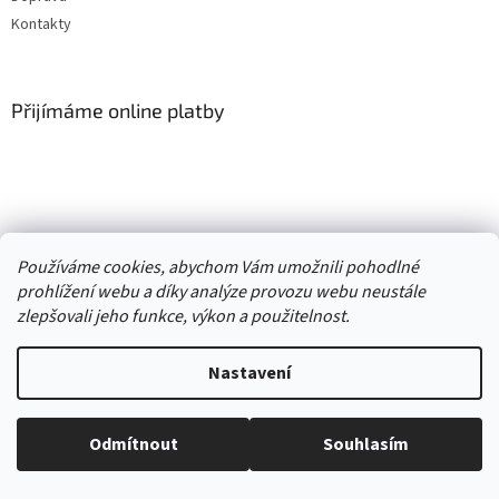
Kontakty
Přijímáme online platby
Vytvořil Shoptet
Používáme cookies, abychom Vám umožnili pohodlné
prohlížení webu a díky analýze provozu webu neustále
Copyright 2026
. Všechna práva
zlepšovali jeho funkce, výkon a použitelnost.
Second hand online AXEL
vyhrazena.
Upravit nastavení cookies
Nastavení
//
Odmítnout
Souhlasím