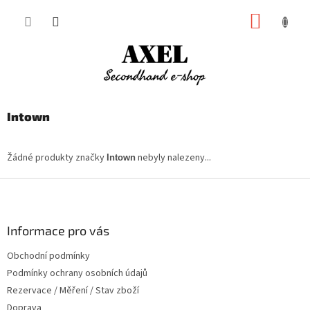
Přejít
NÁKUP
na
obsah
KOŠÍK
Intown
Žádné produkty značky
nebyly nalezeny...
Intown
Z
á
p
a
Informace pro vás
t
Obchodní podmínky
í
Podmínky ochrany osobních údajů
Rezervace / Měření / Stav zboží
Doprava