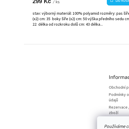
Do koší
299 Kč
/ ks
stav: výborný materiál: 100% polyamid rozměry: pas šíř
(x2) cm: 35 boky šíře (x2) cm: 50 výška předního sedu c
22 délka od rozkroku dolů cm: 43 délka...
Z
á
p
a
t
Informac
í
Obchodní 
Podmínky o
údajů
Rezervace /
zboží
Doprava
Používáme c
Kontakty