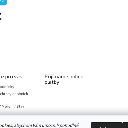
ku
e
m:
O
v
l
á
d
a
c
í
e pro vás
Přijímáme online
p
platby
r
podmínky
v
chrany osobních
k
y
 Měření / Stav
v
ý
p
i
ookies, abychom Vám umožnili pohodlné