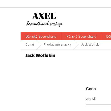
Přejít
na
obsah
Dámský Secondhand
Pánský Secondhand
Dě
Domů
Prodávané značky
Jack Wolfskin
Jack Wolfskin
Cena
299
Kč