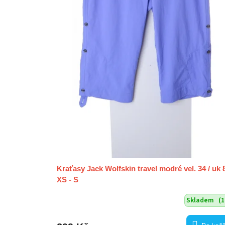
t
ů
Kraťasy Jack Wolfskin travel modré vel. 34 / uk 8
XS - S
Skladem
(1