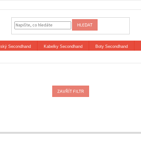
HLEDAT
tský Secondhand
Kabelky Secondhand
Boty Secondhand
ZAVŘÍT FILTR