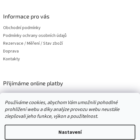
á
p
a
Informace pro vás
t
Obchodní podmínky
í
Podmínky ochrany osobních údajů
Rezervace / Měření / Stav zboží
Doprava
Kontakty
Přijímáme online platby
Používáme cookies, abychom Vám umožnili pohodlné
prohlížení webu a díky analýze provozu webu neustále
zlepšovali jeho funkce, výkon a použitelnost.
Vytvořil Shoptet
Nastavení