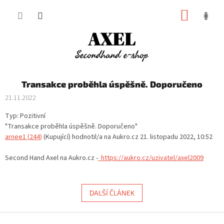
Přejít
NÁKUP
na
obsah
KOŠÍK
Transakce proběhla úspěšně. Doporučeno
21.11.2022
Typ:
Pozitivní
"Transakce proběhla úspěšně. Doporučeno"
arnee1
(
244
)
(Kupující) hodnotil/a na Aukro.cz
21. listopadu 2022, 10:52
Second Hand Axel na Aukro.cz -
https://aukro.cz/uzivatel/axel2009
DALŠÍ ČLÁNEK
Z