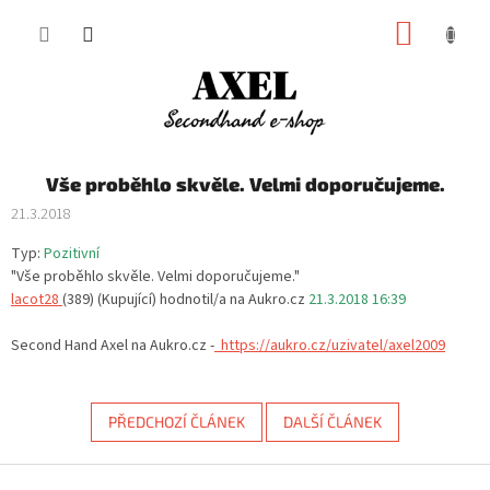
Přejít
NÁKUP
na
obsah
KOŠÍK
Vše proběhlo skvěle. Velmi doporučujeme.
21.3.2018
Typ:
Pozitivní
"Vše proběhlo skvěle. Velmi doporučujeme."
lacot28
(389) (Kupující)
hodnotil/a na Aukro.cz
21.3.2018 16:39
Second Hand Axel na Aukro.cz -
https://aukro.cz/uzivatel/axel2009
PŘEDCHOZÍ ČLÁNEK
DALŠÍ ČLÁNEK
Z