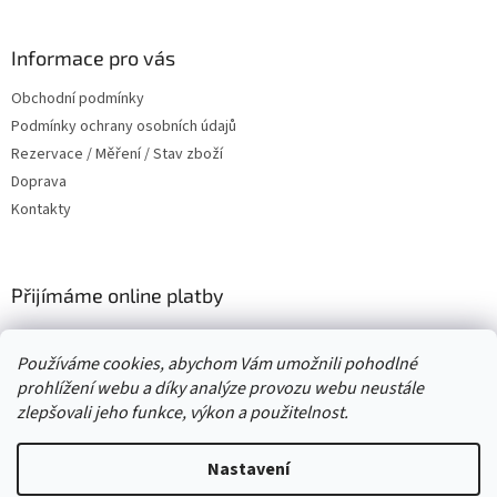
á
p
a
Informace pro vás
t
Obchodní podmínky
í
Podmínky ochrany osobních údajů
Rezervace / Měření / Stav zboží
Doprava
Kontakty
Přijímáme online platby
Používáme cookies, abychom Vám umožnili pohodlné
prohlížení webu a díky analýze provozu webu neustále
zlepšovali jeho funkce, výkon a použitelnost.
Vytvořil Shoptet
Nastavení