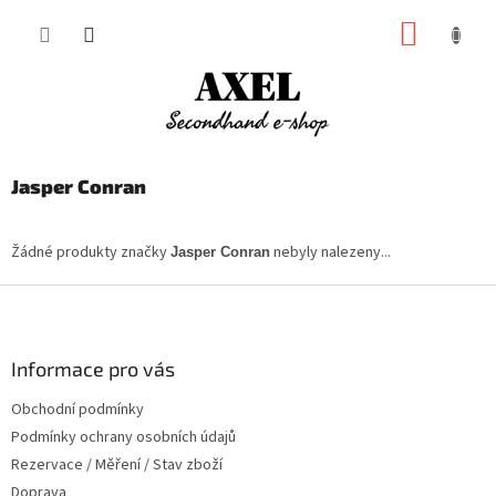
Přejít
NÁKUP
na
obsah
KOŠÍK
Jasper Conran
Žádné produkty značky
nebyly nalezeny...
Jasper Conran
Z
á
p
a
Informace pro vás
t
Obchodní podmínky
í
Podmínky ochrany osobních údajů
Rezervace / Měření / Stav zboží
Doprava