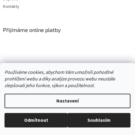
Kontakty
Přijímáme online platby
Vytvořil Shoptet
Používáme cookies, abychom Vám umožnili pohodlné
prohlížení webu a díky analýze provozu webu neustále
Copyright 2026
. Všechna práva
zlepšovali jeho funkce, výkon a použitelnost.
Second hand online AXEL
vyhrazena.
Upravit nastavení cookies
Nastavení
//
Odmítnout
Souhlasím