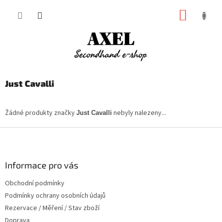
Přejít
NÁKUP
na
obsah
KOŠÍK
Just Cavalli
Žádné produkty značky
nebyly nalezeny...
Just Cavalli
Z
á
p
a
Informace pro vás
t
Obchodní podmínky
í
Podmínky ochrany osobních údajů
Rezervace / Měření / Stav zboží
Doprava