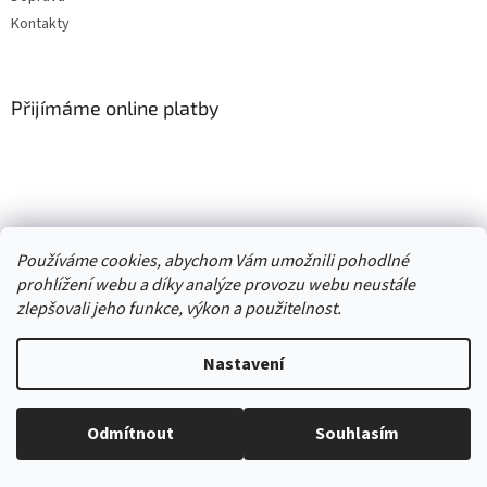
Kontakty
Přijímáme online platby
Vytvořil Shoptet
Používáme cookies, abychom Vám umožnili pohodlné
prohlížení webu a díky analýze provozu webu neustále
Copyright 2026
. Všechna práva
zlepšovali jeho funkce, výkon a použitelnost.
Second hand online AXEL
vyhrazena.
Upravit nastavení cookies
Nastavení
//
Odmítnout
Souhlasím