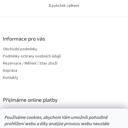
položek celkem
1
O
v
l
Z
á
á
d
p
a
a
Informace pro vás
c
t
í
Obchodní podmínky
í
p
Podmínky ochrany osobních údajů
r
v
Rezervace / Měření / Stav zboží
k
Doprava
y
Kontakty
v
ý
p
i
Přijímáme online platby
s
u
Používáme cookies, abychom Vám umožnili pohodlné
prohlížení webu a díky analýze provozu webu neustále