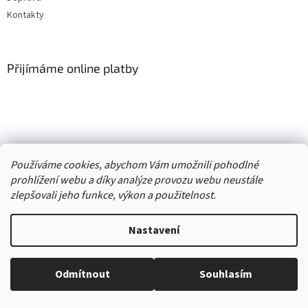
Kontakty
Přijímáme online platby
Vytvořil Shoptet
Používáme cookies, abychom Vám umožnili pohodlné
prohlížení webu a díky analýze provozu webu neustále
Copyright 2026
. Všechna práva
zlepšovali jeho funkce, výkon a použitelnost.
Second hand online AXEL
vyhrazena.
Upravit nastavení cookies
Nastavení
//
Odmítnout
Souhlasím