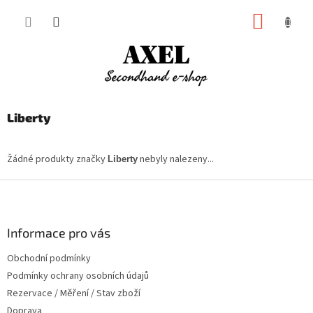
Přejít
NÁKUP
na
obsah
KOŠÍK
Liberty
Žádné produkty značky
nebyly nalezeny...
Liberty
Z
á
p
a
Informace pro vás
t
Obchodní podmínky
í
Podmínky ochrany osobních údajů
Rezervace / Měření / Stav zboží
Doprava