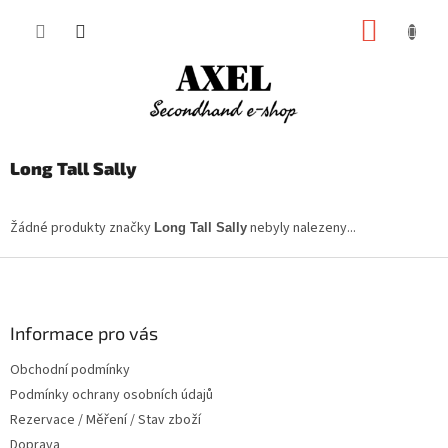
Přejít
NÁKUP
na
obsah
KOŠÍK
Long Tall Sally
Žádné produkty značky
nebyly nalezeny...
Long Tall Sally
Z
á
p
a
Informace pro vás
t
Obchodní podmínky
í
Podmínky ochrany osobních údajů
Rezervace / Měření / Stav zboží
Doprava