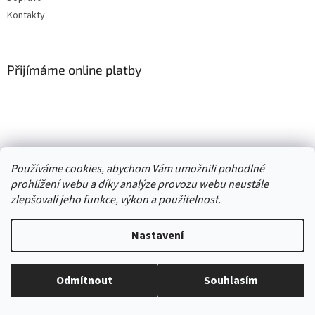
Kontakty
Přijímáme online platby
Vytvořil Shoptet
Používáme cookies, abychom Vám umožnili pohodlné
prohlížení webu a díky analýze provozu webu neustále
Copyright 2026
. Všechna práva
zlepšovali jeho funkce, výkon a použitelnost.
Second hand online AXEL
vyhrazena.
Upravit nastavení cookies
Nastavení
//
Odmítnout
Souhlasím