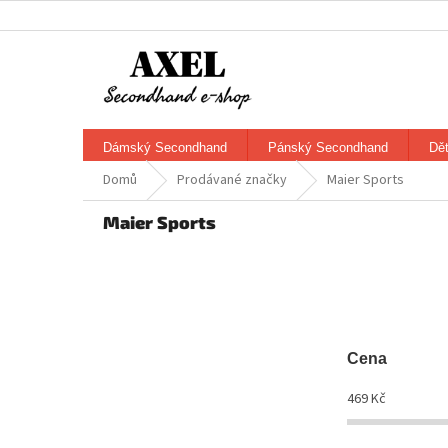
Přejít
na
obsah
Dámský Secondhand
Pánský Secondhand
Dě
Domů
Prodávané značky
Maier Sports
Maier Sports
Cena
469
Kč