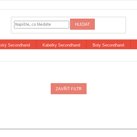
HLEDAT
tský Secondhand
Kabelky Secondhand
Boty Secondhand
ZAVŘÍT FILTR