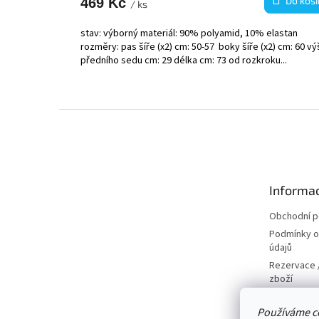
Do koší
469 Kč
/ ks
stav: výborný materiál: 90% polyamid, 10% elastan
rozměry: pas šíře (x2) cm: 50-57 boky šíře (x2) cm: 60 v
předního sedu cm: 29 délka cm: 73 od rozkroku...
Z
á
p
a
t
Informac
í
Obchodní 
Podmínky o
údajů
Rezervace /
zboží
Doprava
Používáme c
Kontakty