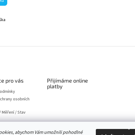
ku
ýška
O
v
l
á
d
a
c
í
e pro vás
Přijímáme online
p
platby
r
podmínky
v
chrany osobních
k
y
 Měření / Stav
v
ý
p
i
ookies, abychom Vám umožnili pohodlné