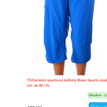
t
ů
Tříčtvrteční sportovní kalhoty Maier Sports mod
vel. uk 48 / XL
Skladem
(1