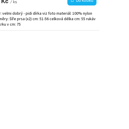
Do košíku
 Kč
/ ks
: velmi dobrý - pidi dírka viz foto materiál: 100% nylon
ěry: šíře prsa (x2) cm: 51-56 celková délka cm: 55 rukáv
rku v cm: 75