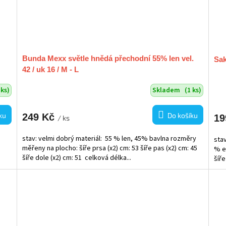
Bunda Mexx světle hnědá přechodní 55% len vel.
Sak
42 / uk 16 / M - L
 ks)
Skladem
(1 ks)
ku
Do košíku
249 Kč
19
/ ks
stav: velmi dobrý materiál: 55 % len, 45% bavlna rozměry
stav
měřeny na plocho: šíře prsa (x2) cm: 53 šíře pas (x2) cm: 45
% e
šíře dole (x2) cm: 51 celková délka...
šíře