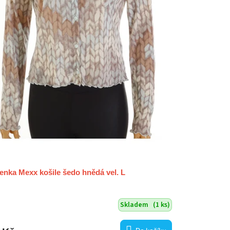
enka Mexx košile šedo hnědá vel. L
Skladem
(1 ks)