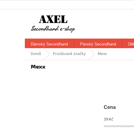
Přejít
na
obsah
Dámský Secondhand
Pánský Secondhand
Dě
Domů
Prodávané značky
Mexx
Mexx
Cena
39
Kč