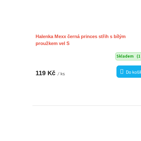
Halenka Mexx černá princes střih s bílým
proužkem vel S
Skladem
(1
Do koší
119 Kč
/ ks