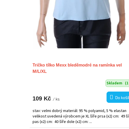
Tričko tílko Mexx bleděmodré na ramínka vel
M/L/XL
Skladem
(1
Do koší
109 Kč
/ ks
stav: velmi dobrý materiál: 95 % polyamid, 5 % elastan
velikost uvedená výrobcem je XL šíře prsa (x2) cm: 49 š
pas (x2) cm: 40 šíře dole (x2) cm: ...