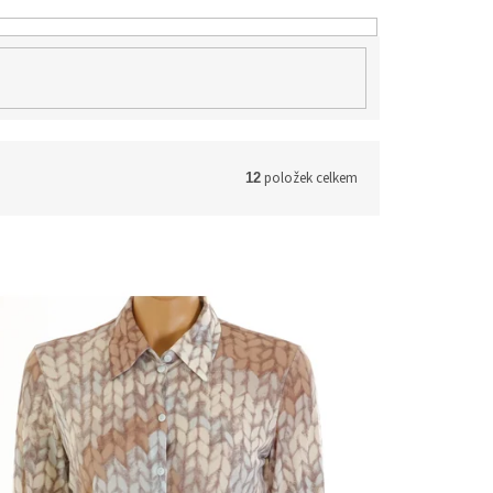
položek celkem
12