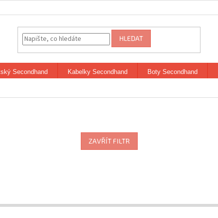
HLEDAT
tský Secondhand
Kabelky Secondhand
Boty Secondhand
ZAVŘÍT FILTR