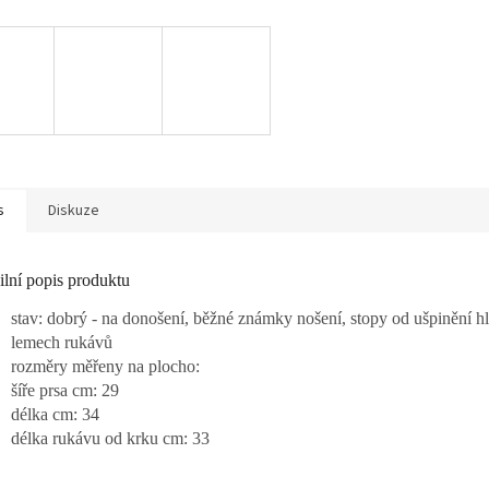
s
Diskuze
ilní popis produktu
stav: dobrý - na donošení, běžné známky nošení, stopy od ušpinění h
lemech rukávů
rozměry měřeny na plocho:
šíře prsa cm: 29
délka cm: 34
délka rukávu od krku cm: 33