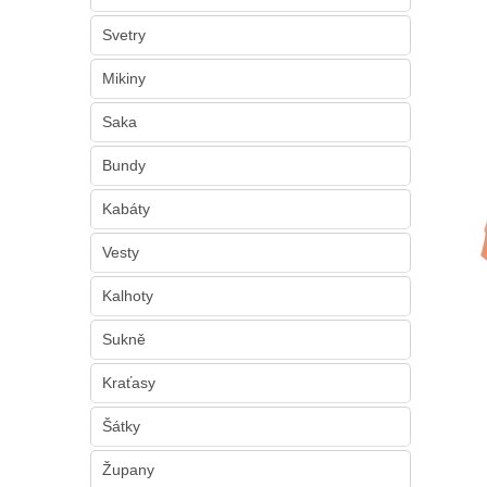
n
e
Svetry
l
Mikiny
Saka
Bundy
Kabáty
Vesty
Kalhoty
Sukně
Kraťasy
Šátky
Župany