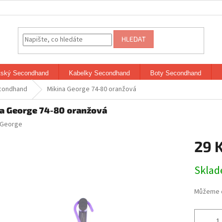
HLEDAT
tský Secondhand
Kabelky Secondhand
Boty Secondhand
econdhand
Mikina George 74-80 oranžová
a George 74-80 oranžová
George
29 
Měrná
Skla
cena:
Můžeme d