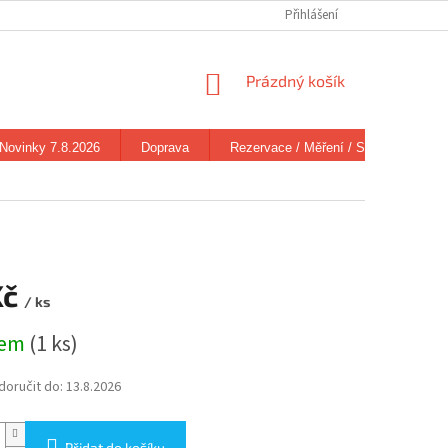
Přihlášení
NÁKUPNÍ
Prázdný košík
KOŠÍK
Novinky 7.8.2026
Doprava
Rezervace / Měření / Stav zboží
Kč
/ ks
dem
(1 ks)
oručit do:
13.8.2026
Přidat do košíku