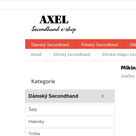
Přejít
na
obsah
Dámský Secondhand
Pánský Secondhand
Dě
Domů
Dětský Secondhand
Dětské chlapci S
P
Mikin
o
Přeskočit
Značka:
s
Kategorie
kategorie
t
r
Dámský Secondhand
a
n
Šaty
n
í
Halenky
p
a
Trička