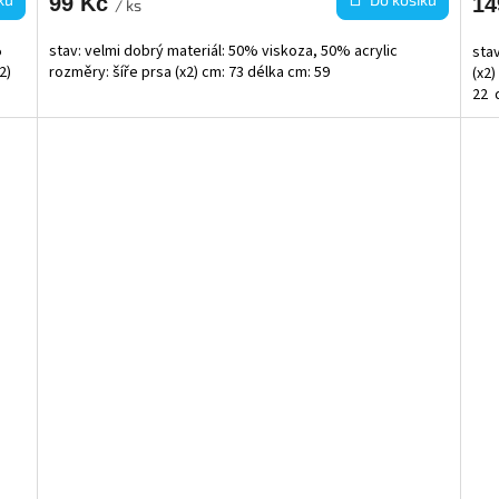
99 Kč
14
/ ks
%
stav: velmi dobrý materiál: 50% viskoza, 50% acrylic
sta
2)
rozměry: šíře prsa (x2) cm: 73 délka cm: 59
(x2)
22 d