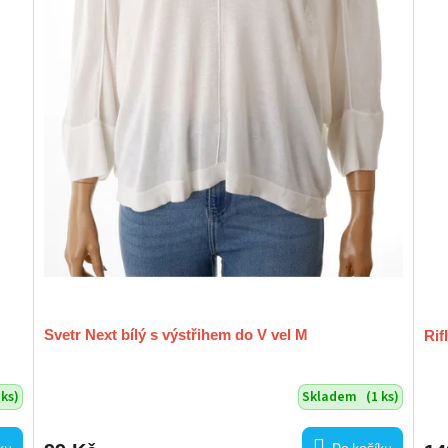
Svetr Next bílý s výstřihem do V vel M
Rif
 ks)
Skladem
(1 ks)
ku
Do košíku