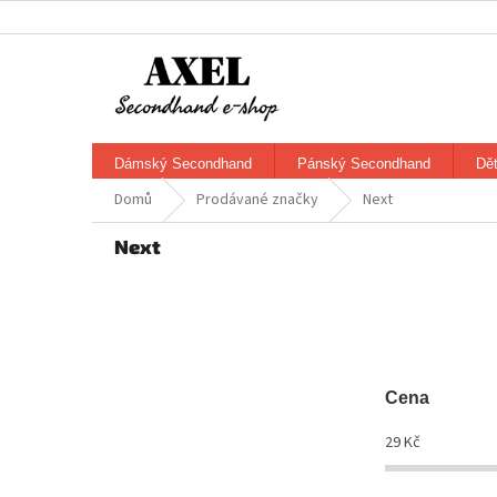
Přejít
na
obsah
Dámský Secondhand
Pánský Secondhand
Dě
Domů
Prodávané značky
Next
Next
Cena
29
Kč