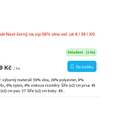
át Next černý na zip 56% vlna vel. uk 6 / 34 / XS
Skladem
(1 ks)
Do košíku
9 Kč
/ ks
v: výborný materiál: 56% vlna, 26% polyester, 8%
lic, 6% nylon, 4% viskoza rozměry: šíře (x2) cm prsa: 45
 (x2) cm pas: 37 šíře (x2) cm boky: 49...