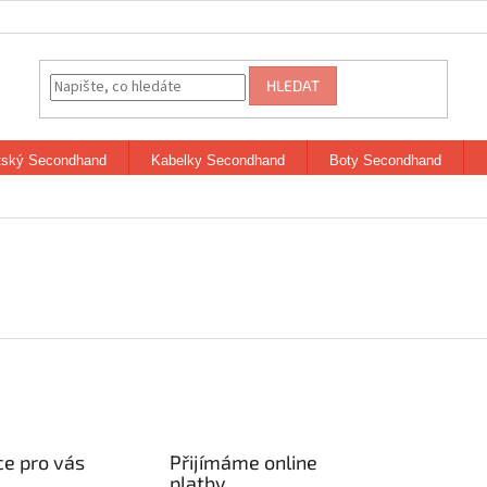
HLEDAT
tský Secondhand
Kabelky Secondhand
Boty Secondhand
e pro vás
Přijímáme online
platby