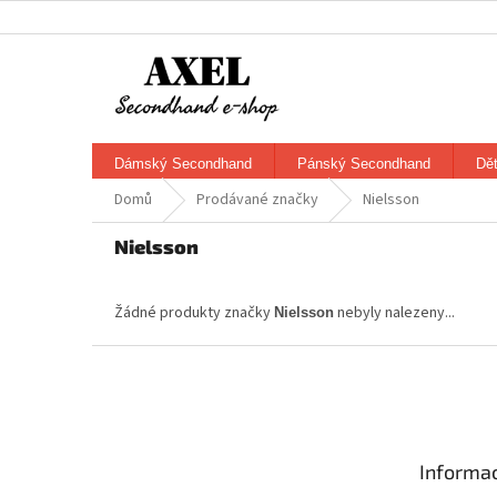
Přejít
na
obsah
Dámský Secondhand
Pánský Secondhand
Dě
Domů
Prodávané značky
Nielsson
Nielsson
Žádné produkty značky
nebyly nalezeny...
Nielsson
Z
á
p
a
t
Informac
í