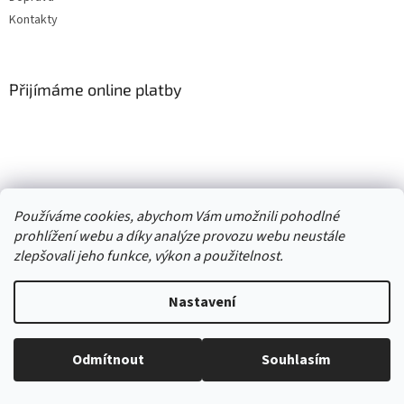
Kontakty
Přijímáme online platby
Vytvořil Shoptet
Používáme cookies, abychom Vám umožnili pohodlné
prohlížení webu a díky analýze provozu webu neustále
Copyright 2026
. Všechna práva
zlepšovali jeho funkce, výkon a použitelnost.
Second hand online AXEL
vyhrazena.
Upravit nastavení cookies
Nastavení
//
Odmítnout
Souhlasím