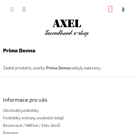
Přejít
NÁKUP
na
obsah
KOŠÍK
Prima Donna
Žádné produkty značky
nebyly nalezeny...
Prima Donna
Z
á
p
a
Informace pro vás
t
Obchodní podmínky
í
Podmínky ochrany osobních údajů
Rezervace / Měření / Stav zboží
Doprava