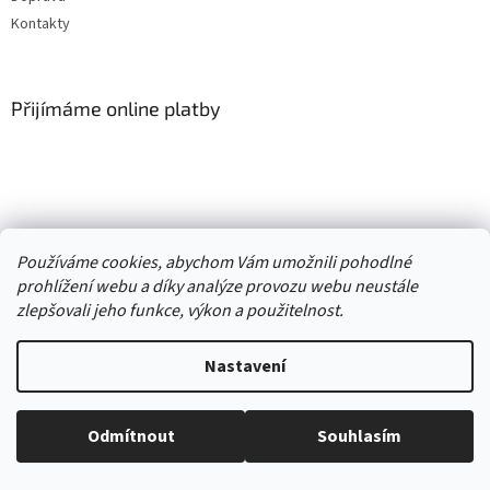
Kontakty
Přijímáme online platby
Vytvořil Shoptet
Používáme cookies, abychom Vám umožnili pohodlné
prohlížení webu a díky analýze provozu webu neustále
Copyright 2026
. Všechna práva
zlepšovali jeho funkce, výkon a použitelnost.
Second hand online AXEL
vyhrazena.
Upravit nastavení cookies
Nastavení
//
Odmítnout
Souhlasím