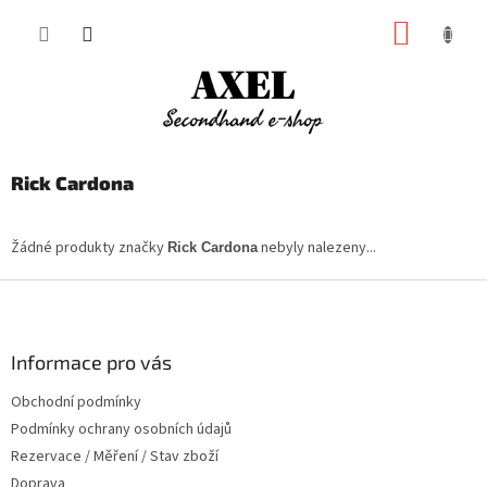
Přejít
NÁKUP
na
obsah
KOŠÍK
Rick Cardona
Žádné produkty značky
nebyly nalezeny...
Rick Cardona
Z
á
p
a
Informace pro vás
t
Obchodní podmínky
í
Podmínky ochrany osobních údajů
Rezervace / Měření / Stav zboží
Doprava