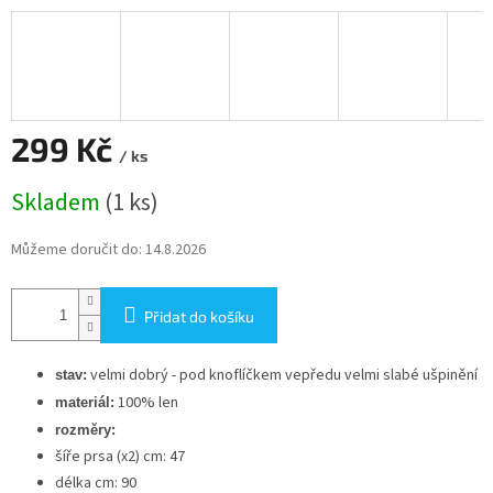
299 Kč
/ ks
Měrná
Skladem
(1 ks)
cena:
Můžeme doručit do:
14.8.2026
Přidat do košíku
velmi dobrý - pod knoflíčkem vepředu velmi slabé ušpinění
stav:
100% len
materiál:
rozměry:
šíře prsa (x2) cm: 47
délka cm: 90