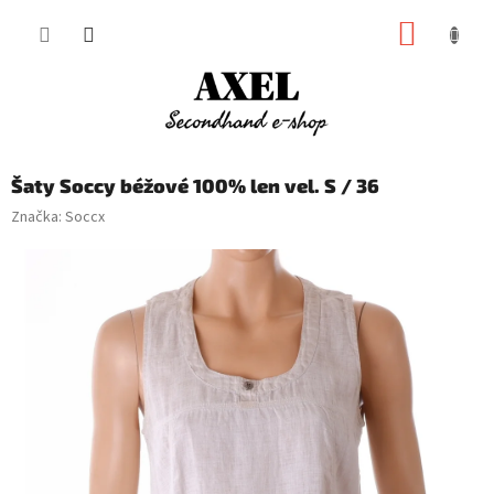
Přejít
NÁKUP
na
obsah
KOŠÍK
Šaty Soccy béžové 100% len vel. S / 36
Značka:
Soccx