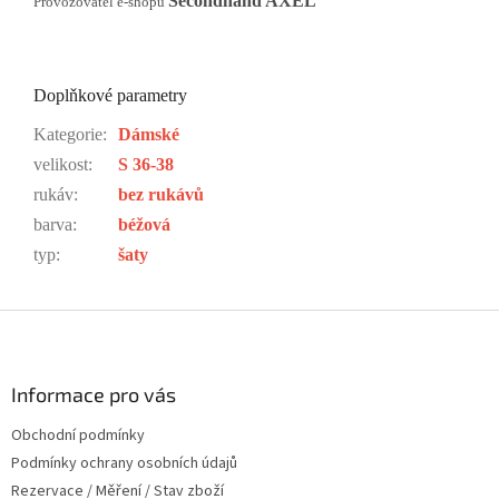
Secondhand AXEL
Provozovatel e-shopu
Doplňkové parametry
Kategorie
:
Dámské
velikost
:
S 36-38
rukáv
:
bez rukávů
barva
:
béžová
typ
:
šaty
Z
á
p
a
Informace pro vás
t
Obchodní podmínky
í
Podmínky ochrany osobních údajů
Rezervace / Měření / Stav zboží