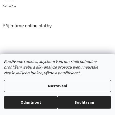
Kontakty
Přijímáme online platby
Vytvořil Shoptet
Používáme cookies, abychom Vám umožnili pohodlné
prohlížení webu a díky analýze provozu webu neustále
Copyright 2026
. Všechna práva
zlepšovali jeho funkce, výkon a použitelnost.
Second hand online AXEL
vyhrazena.
Upravit nastavení cookies
Nastavení
//
Odmítnout
Souhlasím