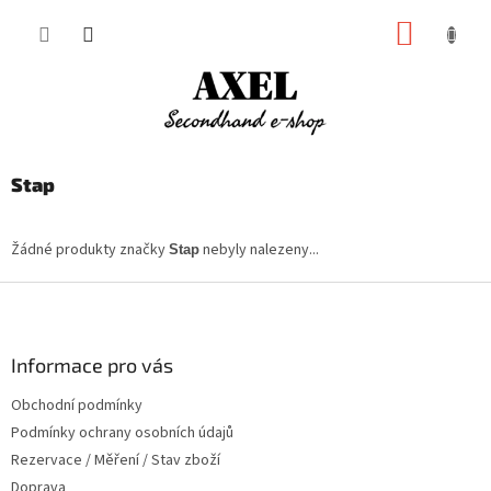
Přejít
NÁKUP
na
obsah
KOŠÍK
Stap
Žádné produkty značky
nebyly nalezeny...
Stap
Z
á
p
a
Informace pro vás
t
Obchodní podmínky
í
Podmínky ochrany osobních údajů
Rezervace / Měření / Stav zboží
Doprava