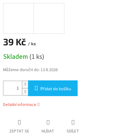
39 Kč
/ ks
Měrná
Skladem
(1 ks)
cena:
Můžeme doručit do:
13.8.2026
Přidat do košíku
Detailní informace
ZEPTAT SE
HLÍDAT
SDÍLET