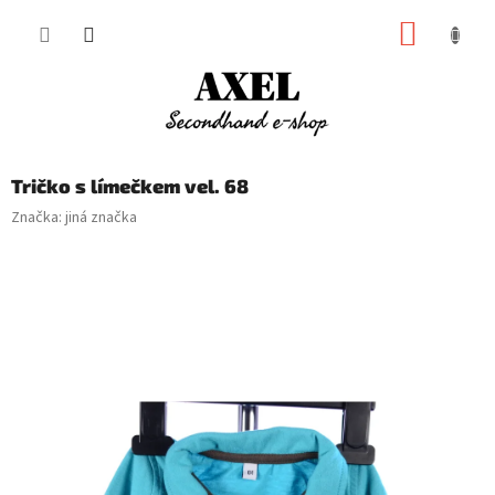
Přejít
NÁKUP
na
obsah
KOŠÍK
Tričko s límečkem vel. 68
Značka:
jiná značka