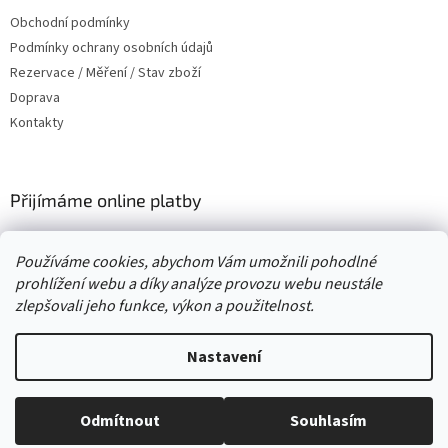
t
Obchodní podmínky
í
Podmínky ochrany osobních údajů
Rezervace / Měření / Stav zboží
Doprava
Kontakty
Přijímáme online platby
Používáme cookies, abychom Vám umožnili pohodlné
prohlížení webu a díky analýze provozu webu neustále
zlepšovali jeho funkce, výkon a použitelnost.
Vytvořil Shoptet
Nastavení
Copyright 2026
. Všechna práva
Second hand online AXEL
vyhrazena.
Upravit nastavení cookies
Odmítnout
Souhlasím