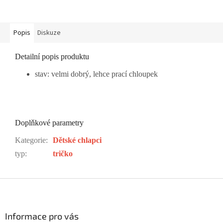
Popis
Diskuze
Detailní popis produktu
stav: velmi dobrý, lehce prací chloupek
Doplňkové parametry
Kategorie
:
Dětské chlapci
typ
:
tričko
Z
á
p
a
Informace pro vás