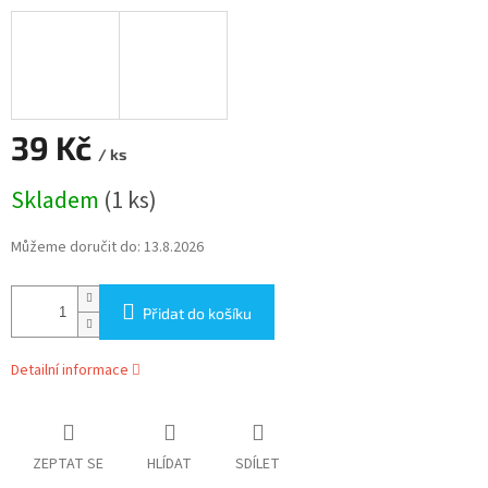
39 Kč
/ ks
Měrná
Skladem
(1 ks)
cena:
Můžeme doručit do:
13.8.2026
Přidat do košíku
Detailní informace
ZEPTAT SE
HLÍDAT
SDÍLET