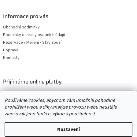
á
p
a
Informace pro vás
t
Obchodní podmínky
í
Podmínky ochrany osobních údajů
Rezervace / Měření / Stav zboží
Doprava
Kontakty
Přijímáme online platby
Používáme cookies, abychom Vám umožnili pohodlné
prohlížení webu a díky analýze provozu webu neustále
zlepšovali jeho funkce, výkon a použitelnost.
Vytvořil Shoptet
Nastavení