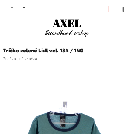
Přejít
NÁKUP
na
obsah
KOŠÍK
Tričko zelené Lidl vel. 134 / 140
Značka:
jiná značka