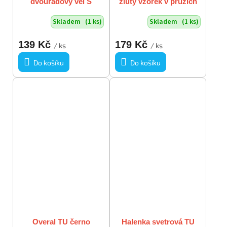
dvouřadový vel S
žlutý vzorek v pruzích
vel M
Skladem
(1 ks)
Skladem
(1 ks)
139 Kč
179 Kč
/ ks
/ ks
Do košíku
Do košíku
Overal TU černo
Halenka svetrová TU