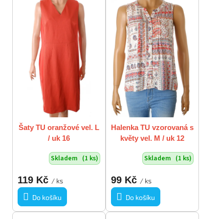
Šaty TU oranžové vel. L
Halenka TU vzorovaná s
/ uk 16
květy vel. M / uk 12
Skladem
(1 ks)
Skladem
(1 ks)
119 Kč
99 Kč
/ ks
/ ks
Do košíku
Do košíku