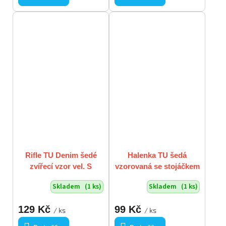
Rifle TU Denim šedé
Halenka TU šedá
zvířecí vzor vel. S
vzorovaná se stojáčkem
vel. M
Skladem
(1 ks)
Skladem
(1 ks)
129 Kč
99 Kč
/ ks
/ ks