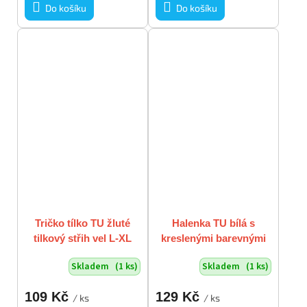
Do košíku
Do košíku
Tričko tílko TU žluté
Halenka TU bílá s
tilkový střih vel L-XL
kreslenými barevnými
květy volánkový
Skladem
(1 ks)
Skladem
(1 ks)
stojáček průsvitná vel
S/M
109 Kč
129 Kč
/ ks
/ ks