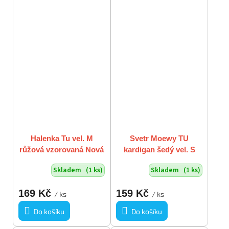
Halenka Tu vel. M
Svetr Moewy TU
růžová vzorovaná Nová
kardigan šedý vel. S
s visačkou
Skladem
(1 ks)
Skladem
(1 ks)
169 Kč
159 Kč
/ ks
/ ks
Do košíku
Do košíku