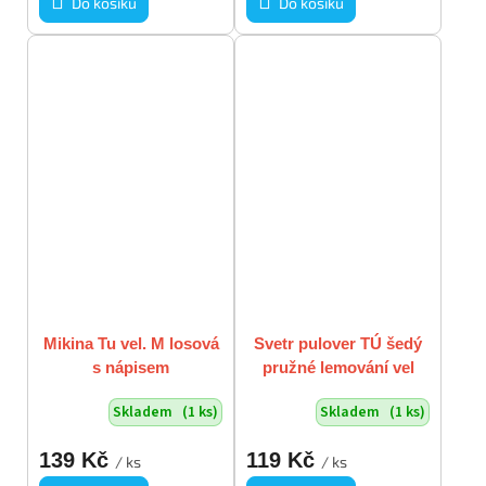
Do košíku
Do košíku
Mikina Tu vel. M losová
Svetr pulover TÚ šedý
s nápisem
pružné lemování vel
L/XL
Skladem
(1 ks)
Skladem
(1 ks)
139 Kč
119 Kč
/ ks
/ ks