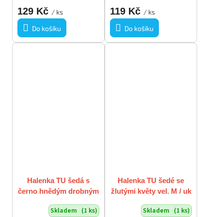
129 Kč
119 Kč
/ ks
/ ks
Do košíku
Do košíku
Halenka TU šedá s
Halenka TU šedé se
černo hnědým drobným
žlutými květy vel. M / uk
vzorkem propínací vel
12
Skladem
(1 ks)
Skladem
(1 ks)
M/L