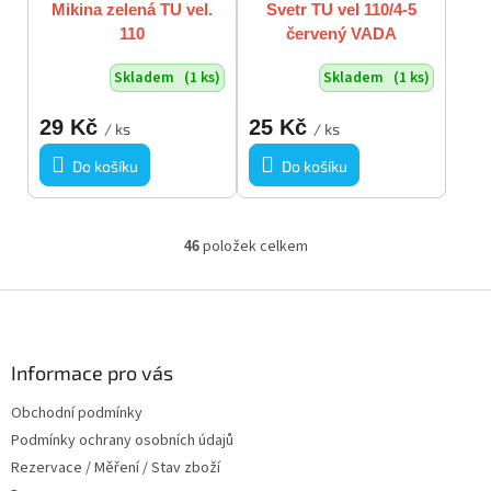
Mikina zelená TU vel.
Svetr TU vel 110/4-5
110
červený VADA
Skladem
(1 ks)
Skladem
(1 ks)
29 Kč
25 Kč
/ ks
/ ks
Do košíku
Do košíku
položek celkem
46
O
v
l
Z
á
á
d
p
a
a
Informace pro vás
c
t
í
Obchodní podmínky
í
p
Podmínky ochrany osobních údajů
r
v
Rezervace / Měření / Stav zboží
k