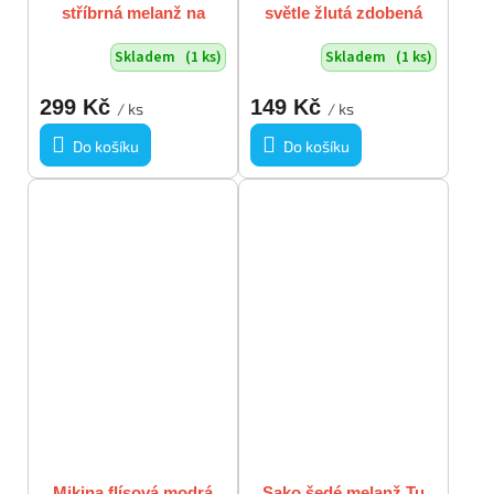
stříbrná melanž na
světle žlutá zdobená
ramínka NOVÉ S
bílými kvítky s kamínky
Skladem
(1 ks)
Skladem
(1 ks)
VISAČKOU vel XL
vel L - XL
299 Kč
149 Kč
/ ks
/ ks
Do košíku
Do košíku
Mikina flísová modrá
Sako šedé melanž Tu