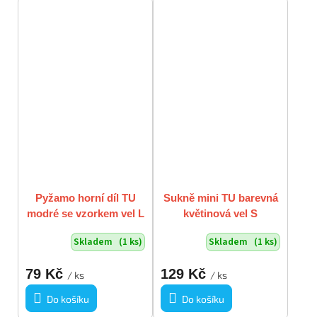
Pyžamo horní díl TU
Sukně mini TU barevná
modré se vzorkem vel L
květinová vel S
/ UK16
Skladem
(1 ks)
Skladem
(1 ks)
79 Kč
129 Kč
/ ks
/ ks
Do košíku
Do košíku