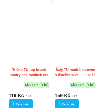
Tričko TU top tmavě
Šaty TU modré barevné
modrý bez ramínek vel.
s límečkem vel. L / uk 16
24 / XXL
Skladem
(1 ks)
Skladem
(1 ks)
119 Kč
159 Kč
/ ks
/ ks
Do košíku
Do košíku