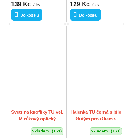
139 Kč
129 Kč
/ ks
/ ks
Do košíku
Do košíku
Svetr na knoflíky TU vel.
Halenka TU černá s bílo
M růžový optický
žlutým proužkem v
vzorek
bocích volánky vel S/M
Skladem
(1 ks)
Skladem
(1 ks)