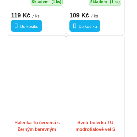
Skladem
(1 ks)
Skladem
(1 ks)
119 Kč
109 Kč
/ ks
/ ks
Do košíku
Do košíku
Halenka Tu červená s
Svetr bolerko TU
černým barevným
modrofialové vel S
vzorkem s kapsami a