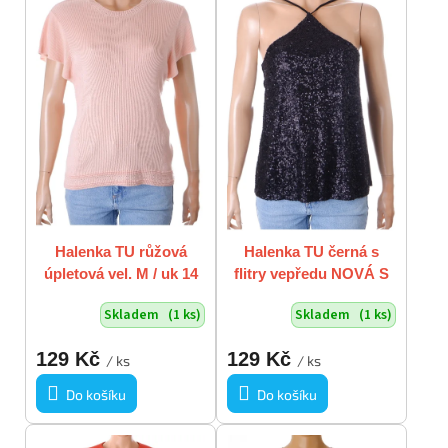
p
o
i
d
s
u
p
k
r
t
o
ů
d
u
k
t
ů
Halenka TU růžová
Halenka TU černá s
úpletová vel. M / uk 14
flitry vepředu NOVÁ S
VISAČKOU vel. M / uk
Skladem
(1 ks)
Skladem
(1 ks)
12
129 Kč
129 Kč
/ ks
/ ks
Do košíku
Do košíku