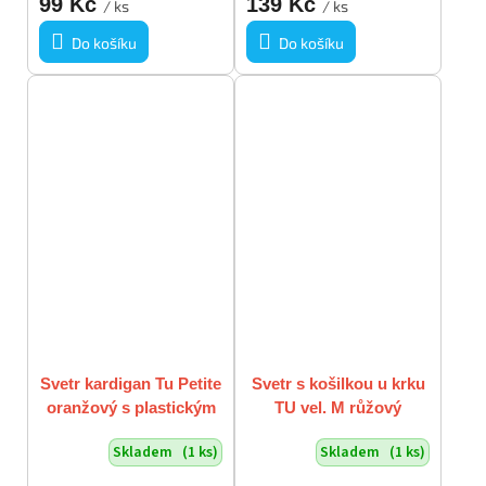
99 Kč
139 Kč
/ ks
/ ks
Do košíku
Do košíku
Svetr kardigan Tu Petite
Svetr s košilkou u krku
oranžový s plastickým
TU vel. M růžový
vzorem vel. M
Skladem
(1 ks)
Skladem
(1 ks)