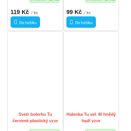
119 Kč
99 Kč
/ ks
/ ks
Do košíku
Do košíku
Svetr bolerko Tu
Halenka Tu vel. M hnědý
červené plastický vzor
hadí vzor
vel M