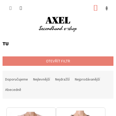
Přejít
NÁKUP
na
obsah
KOŠÍK
TU
OTEVŘÍT FILTR
Ř
a
Doporučujeme
Nejlevnější
Nejdražší
Nejprodávanější
z
e
Abecedně
n
í
V
p
ý
r