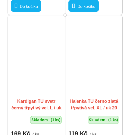
Do košíku
Do košíku
Kardigan TU svetr
Halenka TU černo zlatá
černý třpytivý vel. L / uk
třpytivá vel. XL / uk 20
16
Skladem
(1 ks)
Skladem
(1 ks)
169 Kč
119 Kč
/ ks
/ ks