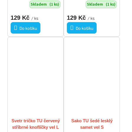
Skladem
(1 ks)
Skladem
(1 ks)
vázačkou vel M
129 Kč
129 Kč
/ ks
/ ks
Do košíku
Do košíku
Svetr tričko TU červený
Sako TU šedé lesklý
stříbrné knoflíčky vel L
samet vel S