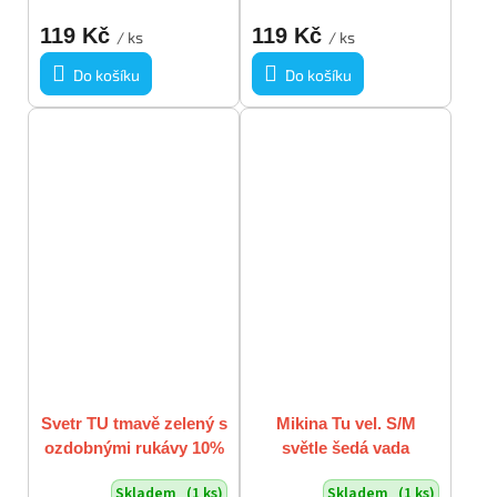
119 Kč
119 Kč
/ ks
/ ks
Do košíku
Do košíku
Svetr TU tmavě zelený s
Mikina Tu vel. S/M
ozdobnými rukávy 10%
světle šedá vada
lana vlna vel. M
Skladem
(1 ks)
Skladem
(1 ks)