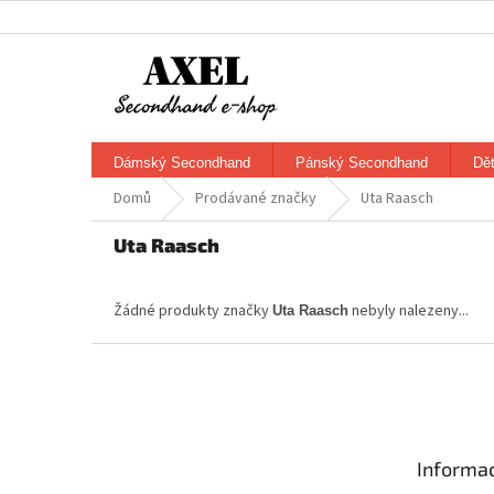
Přejít
na
obsah
Dámský Secondhand
Pánský Secondhand
Dě
Domů
Prodávané značky
Uta Raasch
Uta Raasch
Žádné produkty značky
nebyly nalezeny...
Uta Raasch
Z
á
p
a
t
Informac
í