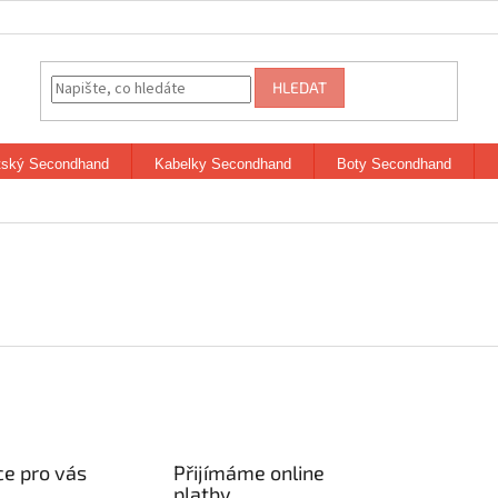
HLEDAT
tský Secondhand
Kabelky Secondhand
Boty Secondhand
e pro vás
Přijímáme online
platby