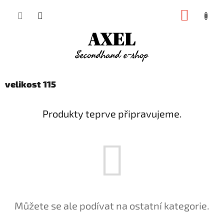
Přejít
NÁKUP
na
obsah
KOŠÍK
velikost 115
Produkty teprve připravujeme.
Můžete se ale podívat na ostatní kategorie.