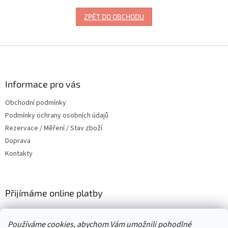
ZPĚT DO OBCHODU
Z
á
p
a
Informace pro vás
t
Obchodní podmínky
í
Podmínky ochrany osobních údajů
Rezervace / Měření / Stav zboží
Doprava
Kontakty
Přijímáme online platby
Používáme cookies, abychom Vám umožnili pohodlné