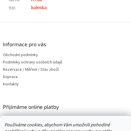
typ
:
halenka
Z
á
p
a
Informace pro vás
t
Obchodní podmínky
í
Podmínky ochrany osobních údajů
Rezervace / Měření / Stav zboží
Doprava
Kontakty
Přijímáme online platby
Používáme cookies, abychom Vám umožnili pohodlné