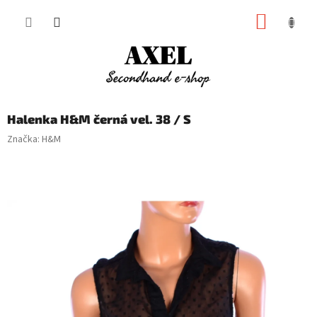
Přejít
NÁKUP
na
obsah
KOŠÍK
Halenka H&M černá vel. 38 / S
Značka:
H&M