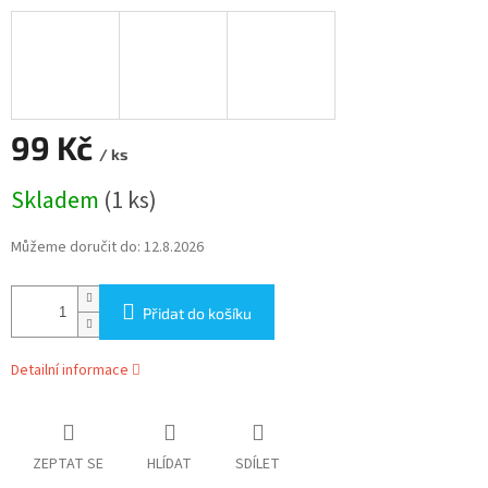
99 Kč
/ ks
Měrná
Skladem
(1 ks)
cena:
Můžeme doručit do:
12.8.2026
Přidat do košíku
Detailní informace
ZEPTAT SE
HLÍDAT
SDÍLET