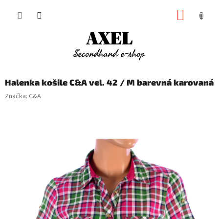
Přejít
NÁKUP
na
obsah
KOŠÍK
Halenka košile C&A vel. 42 / M barevná karovaná
Značka:
C&A