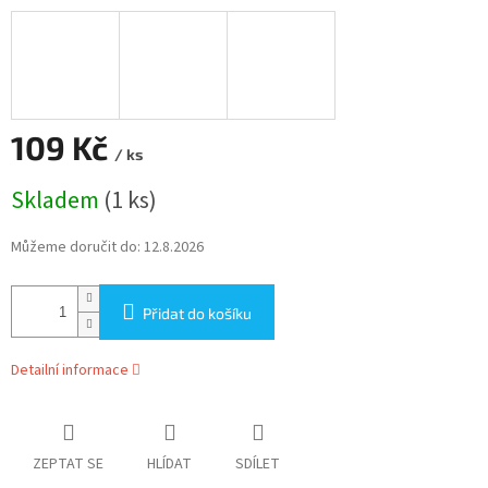
109 Kč
/ ks
Měrná
Skladem
(1 ks)
cena:
Můžeme doručit do:
12.8.2026
Přidat do košíku
Detailní informace
ZEPTAT SE
HLÍDAT
SDÍLET