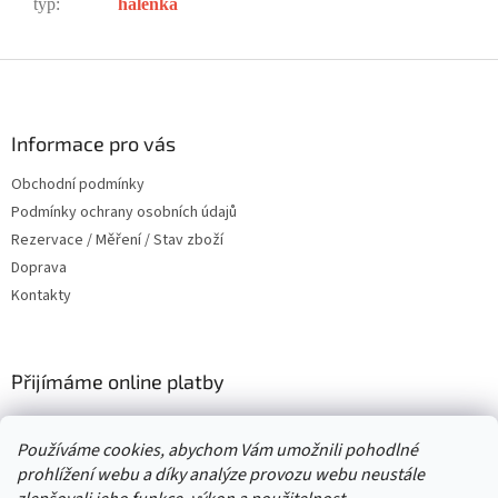
typ
:
halenka
Z
á
p
a
Informace pro vás
t
Obchodní podmínky
í
Podmínky ochrany osobních údajů
Rezervace / Měření / Stav zboží
Doprava
Kontakty
Přijímáme online platby
Používáme cookies, abychom Vám umožnili pohodlné
prohlížení webu a díky analýze provozu webu neustále