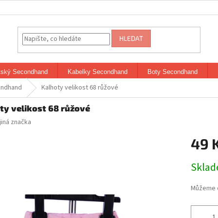
HLEDAT
tský Secondhand
Kabelky Secondhand
Boty Secondhand
ondhand
Kalhoty velikost 68 růžové
ty velikost 68 růžové
jiná značka
49 
Měrná
Skla
cena:
Můžeme d