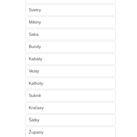
n
e
Svetry
l
Mikiny
Saka
Bundy
Kabáty
Vesty
Kalhoty
Sukně
Kraťasy
Šátky
Župany