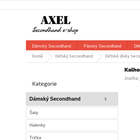
Přejít
na
obsah
Dámský Secondhand
Pánský Secondhand
Dě
Domů
Dětský Secondhand
Dětské dívky Sec
P
Kalho
o
Přeskočit
Značka:
s
Kategorie
kategorie
t
r
Dámský Secondhand
a
n
Šaty
n
í
Halenky
p
a
Trička