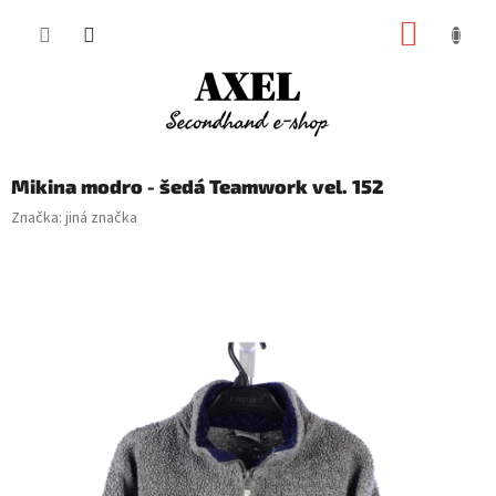
Přejít
NÁKUP
na
obsah
KOŠÍK
Mikina modro - šedá Teamwork vel. 152
Značka:
jiná značka