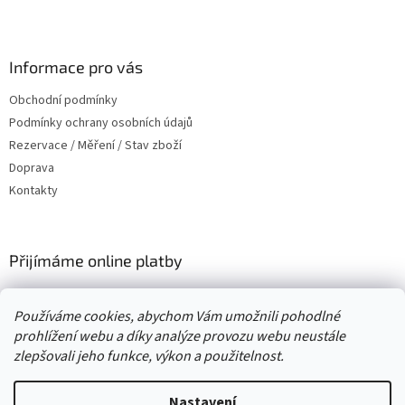
Z
á
p
a
Informace pro vás
t
Obchodní podmínky
í
Podmínky ochrany osobních údajů
Rezervace / Měření / Stav zboží
Doprava
Kontakty
Přijímáme online platby
Používáme cookies, abychom Vám umožnili pohodlné
prohlížení webu a díky analýze provozu webu neustále
zlepšovali jeho funkce, výkon a použitelnost.
Vytvořil Shoptet
Nastavení