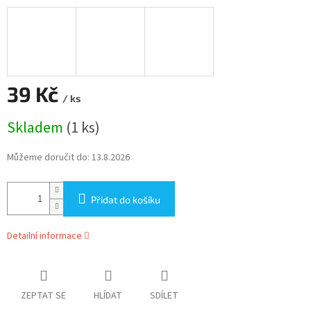
39 Kč
/ ks
Měrná
Skladem
(1 ks)
cena:
Můžeme doručit do:
13.8.2026
Přidat do košíku
Detailní informace
ZEPTAT SE
HLÍDAT
SDÍLET