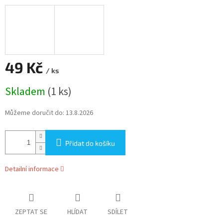
49 Kč
/ ks
Měrná
Skladem
(1 ks)
cena:
Můžeme doručit do:
13.8.2026
Přidat do košíku
Detailní informace
ZEPTAT SE
HLÍDAT
SDÍLET