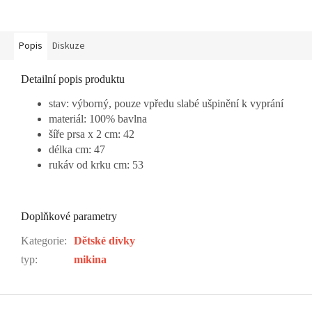
Popis
Diskuze
Detailní popis produktu
stav: výborný, pouze vpředu slabé ušpinění k vyprání
materiál: 100% bavlna
šíře prsa x 2 cm: 42
délka cm: 47
rukáv od krku cm: 53
Doplňkové parametry
Kategorie
:
Dětské dívky
typ
:
mikina
Z