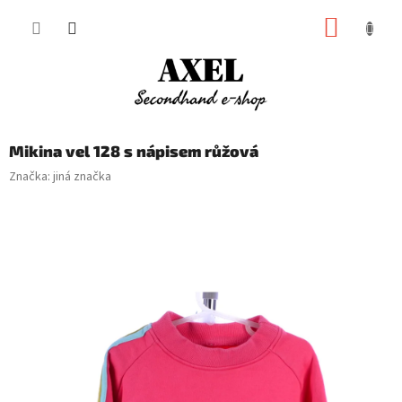
Přejít
NÁKUP
na
obsah
KOŠÍK
Mikina vel 128 s nápisem růžová
Značka:
jiná značka