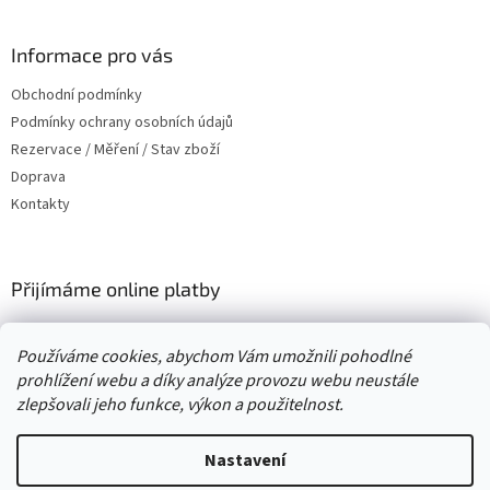
á
p
a
Informace pro vás
t
Obchodní podmínky
í
Podmínky ochrany osobních údajů
Rezervace / Měření / Stav zboží
Doprava
Kontakty
Přijímáme online platby
Používáme cookies, abychom Vám umožnili pohodlné
prohlížení webu a díky analýze provozu webu neustále
zlepšovali jeho funkce, výkon a použitelnost.
Vytvořil Shoptet
Nastavení
Second hand online AXEL